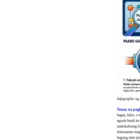
Infographic ng
Tunay na pagk
bagay, kilos, 
ngunit hindi i
nadiskubreng b
dokumento tung
bagong item (an