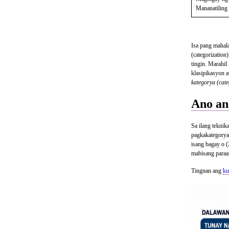
Mananatiling 
Isa pang mahala
(categorizatio
tingin. Marahil
klasipikasyon 
kategorya (cate
Ano an
Sa ilang teknik
pagkakategorya
isang bagay o (
mabisang paraa
Tingnan ang
ku