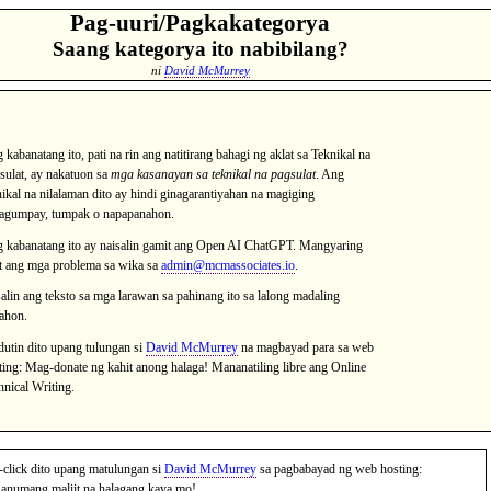
Pag-uuri/Pagkakategorya
Saang kategorya ito nabibilang?
ni
David McMurrey
 kabanatang ito, pati na rin ang natitirang bahagi ng aklat sa Teknikal na
sulat, ay nakatuon sa
mga kasanayan sa teknikal na pagsulat
. Ang
nikal na nilalaman dito ay hindi ginagarantiyahan na magiging
agumpay, tumpak o napapanahon.
 kabanatang ito ay naisalin gamit ang Open AI ChatGPT. Mangyaring
at ang mga problema sa wika sa
admin@mcmassociates.io
.
salin ang teksto sa mga larawan sa pahinang ito sa lalong madaling
ahon.
dutin dito upang tulungan si
David McMurrey
na magbayad para sa web
ting: Mag-donate ng kahit anong halaga! Mananatiling libre ang Online
hnical Writing.
-click dito upang matulungan si
David McMurrey
sa pagbabayad ng web hosting:
anumang maliit na halagang kaya mo!