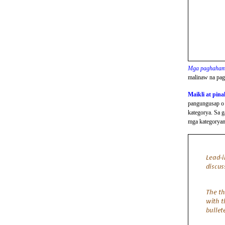
Mga paghahamb
malinaw na pag-
Maikli at pin
pangungusap o i
kategorya. Sa g
mga kategoryan