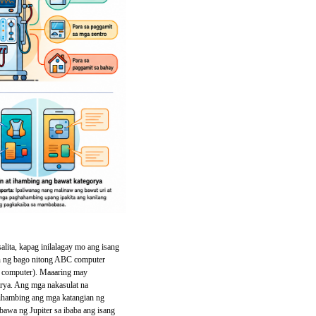
lita, kapag inilalagay mo ang isang
on ng bago nitong ABC computer
ok computer). Maaaring may
orya. Ang mga nakasulat na
 ihambing ang mga katangian ng
bawa ng Jupiter sa ibaba ang isang