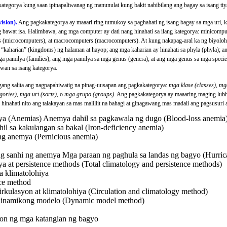
ategorya kung saan ipinapaliwanag ng manunulat kung bakit nabibilang ang bagay sa isang tiy
ision).
Ang pagkakategorya ay maaari ring tumukoy sa paghahati ng isang bagay sa mga uri, kl
g bawat isa. Halimbawa, ang mga computer ay dati nang hinahati sa ilang kategorya: minicompu
 (microcomputers), at macrocomputers (macrocomputers). At kung nakapag-aral ka ng biyoloh
 “kaharian” (kingdoms) ng halaman at hayop; ang mga kaharian ay hinahati sa phyla (phyla); an
a pamilya (families); ang mga pamilya sa mga genus (genera); at ang mga genus sa mga specie
wan sa isang kategorya.
gang salita ang nagpapahiwatig na pinag-uusapan ang pagkakategorya:
mga klase (classes)
,
mga
gories)
,
mga uri (sorts)
, o
mga grupo (groups)
. Ang pagkakategorya ay maaaring maging lub
t: hinahati nito ang talakayan sa mas maliliit na bahagi at ginagawang mas madali ang pagsusuri a
 (Anemias) Anemya dahil sa pagkawala ng dugo (Blood-loss anemia
l sa kakulangan sa bakal (Iron-deficiency anemia)
ng anemya (Pernicious anemia)
g sanhi ng anemya Mga paraan ng paghula sa landas ng bagyo (Hurric
ya at persistence methods (Total climatology and persistence methods)
na klimatolohiya
nce method
irkulasyon at klimatolohiya (Circulation and climatology method)
dinamikong modelo (Dynamic model method)
n ng mga katangian ng bagyo