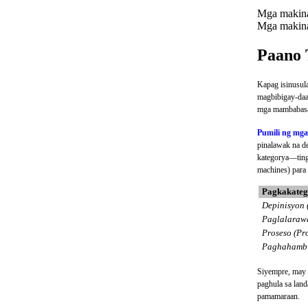
Mga makina
Mga makina
Paano 
Kapag isinusul
magbibigay-daa
mga mambabasa 
Pumili ng mg
pinalawak na d
kategorya—tin
machines) para
Pagkakatego
Depinisyon 
Paglalarawa
Proseso (Pr
Paghahambi
Siyempre, may 
paghula sa lan
pamamaraan.