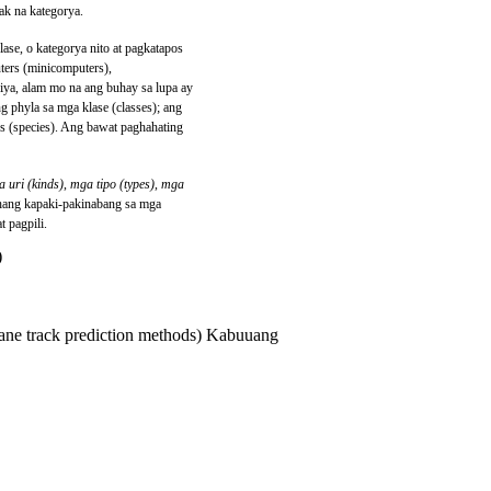
ak na kategorya.
ase, o kategorya nito at pagkatapos
ters (minicomputers),
iya, alam mo na ang buhay sa lupa ay
g phyla sa mga klase (classes); ang
s (species). Ang bawat paghahating
 uri (kinds)
,
mga tipo (types)
,
mga
hang kapaki-pakinabang sa mga
t pagpili.
)
ane track prediction methods) Kabuuang