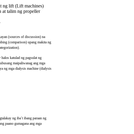
g lift (Lift machines)
t talim ng propeller
?
ayan (sources of discussion) na
bing (comparison) upang makita ng
tegorization).
 halos katulad ng pagsulat ng
g lubusang maipaliwanag ang mga
ya ng mga dialysis machine (dialysis
talakay ng iba’t ibang paraan ng
kung paano gumagana ang mga