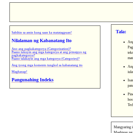
Tala:
Sabihin sa amin kung saan ka matatagpuan!
Nilalaman ng Kabanatang Ito
Ang
Pag
Ano ang pagkakategorya (Categorization)?
tek
Paano tukuyin ang mga kategorya at ang prinsipyo ng
pagkakategorya?
mat
Paano talakayin ang mga kategorya (Categories)?
Ang iyong mga komento tungkol sa kabanatang ito
Ang
iul
Maghanap!
Pangunahing Indeks
Isa
pan
Pin
hos
Tec
Mangyaring i
Magbigay ng 