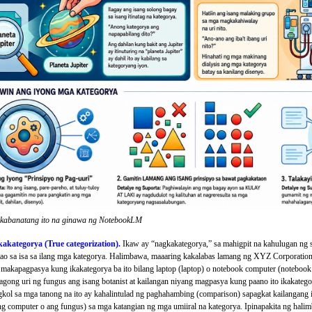
 kabanatang ito na ginawa ng NotebookLM
akategorya (True categorization).
Ikaw ay “nagkakategorya,” sa mahigpit na kahulugan ng sa
o tao sa isa sa ilang mga kategorya. Halimbawa, maaaring kakalabas lamang ng XYZ Corporati
to makapagpasya kung ikakategorya ba ito bilang laptop (laptop) o notebook computer (notebo
agong uri ng fungus ang isang botanist at kailangan niyang magpasya kung paano ito ikakateg
kol sa mga tanong na ito ay kahalintulad ng paghahambing (comparison) sapagkat kailangang
g computer o ang fungus) sa mga katangian ng mga umiiral na kategorya. Ipinapakita ng halim