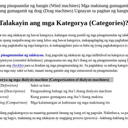
ng pinapaandar ng hangin (Wind machines) Mga makinang gumagamit n
ng gumagamit ng drag (Drag machines) Ugnayan sa pagitan ng hangin a
Talakayin ang mga Kategorya (Categories)
at mo ang talakayan ng bawat kategorya, kailangan mong pumili ng mga pinagmumulan ng talak
n upang maipaliwanag mo nang lubos ang bawat kategorya, makapagdagdag ng mga paghaham
ang pagkakaiba ng mga kategorya, at makapagplano para sa haba ng iyong pagkakategorya (ca
a pinagmumulan ng talakayan.
Ang pagsulat ng talakayan ng mga indibidwal na kategorya ay
epinisyon (extended definitions): pinagsasama mo ang iba’t ibang uri ng pinagmumulan upan
gnan ang
checklist
para sa listahan ng mga pinagmumulang ito. Sa pagtalakay sa tatlong kategor
 sa mga may sakit sa bato, maaari mong gamitin ang mga sumusunod na pinagmumulan:
rya ng mga dialysis machine (Categorization of dialysis machines)
(Definition)
Sakit sa bato
n (Description)
Pangunahing bahagi ng iba’t ibang dialysis machine
ocess)
Kung paano gumagana ang iba’t ibang makina
ng (Comparison)
Mga kalamangan at kahinaan ng mga makinang ito
ilang pagkakategorya na maaaring gumamit lamang ng isang uri ng pagsulat. Halimbawa, sa pag
das ng bagyo, malamang na ang talakayan ay magiging proseso (process)—hakbang-hakbang 