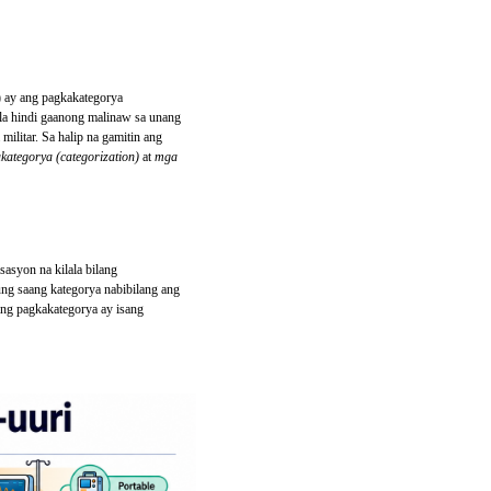
) ay ang pagkakategorya
la hindi gaanong malinaw sa unang
militar. Sa halip na gamitin ang
kategorya (categorization)
at
mga
sasyon na kilala bilang
ng saang kategorya nabibilang ang
ang pagkakategorya ay isang