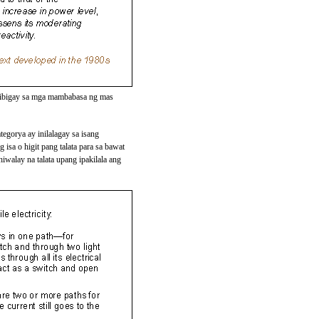
bibigay sa mga mambabasa ng mas
egorya ay inilalagay sa isang
isa o higit pang talata para sa bawat
hiwalay na talata upang ipakilala ang