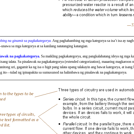
ing na ginamit sa pagkakategorya.
Ang paghahambing ng mga kategorya sa isa’t isa ay nag
unawa sa mga kategorya at sa kanilang natatanging katangian.
alawak na pagkakategorya.
Sa maikling pagkakategorya, ang pangkalahatang ideya ng mga kat
sang talata. Sa pinalawak na pagkakategorya (extended categorization), maaaring magkaroon ng 
anitong uri, gagamit ka ng isa o higit pang talata upang talakayin ang bawat kategorya, at isang 
g ito—tulad ng ipinapakita sa sumusunod na halimbawa ng pinalawak na pagkakategorya.