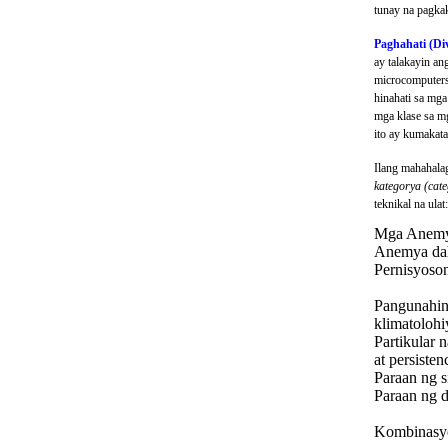
tunay na pagkak
Paghahati (Div
ay talakayin an
microcomputers
hinahati sa mga
mga klase sa mg
ito ay kumakata
Ilang mahahala
kategorya (cate
teknikal na ula
Mga Anemya
Anemya dahi
Pernisyoso
Pangunahin
klimatolohi
Partikular 
at persiste
Paraan ng s
Paraan ng 
Kombinasyo