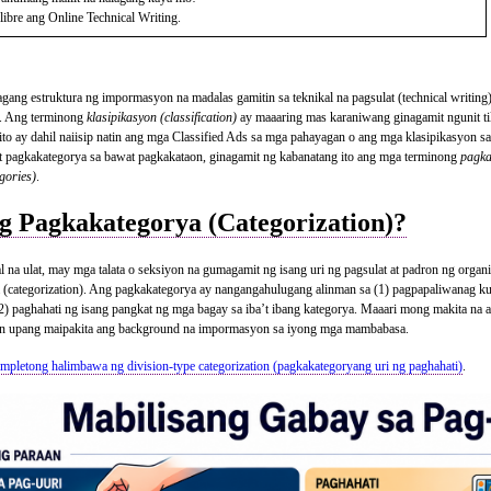
libre ang Online Technical Writing.
gang estruktura ng impormasyon na madalas gamitin sa teknikal na pagsulat (technical writing
n). Ang terminong
klasipikasyon (classification)
ay maaaring mas karaniwang ginagamit ngunit ti
 ito ay dahil naiisip natin ang mga Classified Ads sa mga pahayagan o ang mga klasipikasyon sa 
at pagkakategorya sa bawat pagkakataon, ginagamit ng kabanatang ito ang mga terminong
pagka
gories)
.
g Pagkakategorya (Categorization)?
al na ulat, may mga talata o seksiyon na gumagamit ng isang uri ng pagsulat at padron ng organi
 (categorization). Ang pagkakategorya ay nangangahulugang alinman sa (1) pagpapaliwanag ku
2) paghahati ng isang pangkat ng mga bagay sa iba’t ibang kategorya. Maaari mong makita na 
n upang maipakita ang background na impormasyon sa iyong mga mambabasa.
mpletong halimbawa ng division-type categorization (pagkakategoryang uri ng paghahati)
.