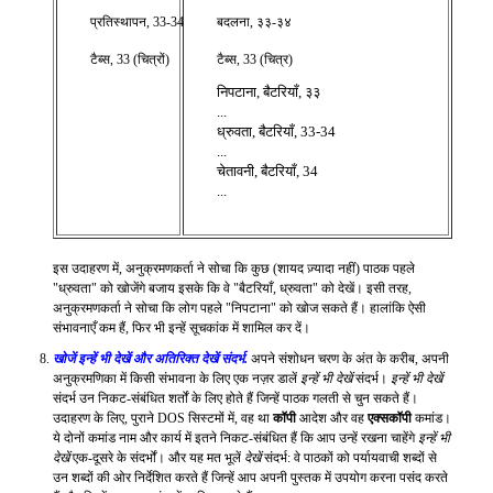
प्रतिस्थापन, 33-34
बदलना, ३३-३४
टैब्स, 33 (चित्रों)
टैब्स, 33 (चित्र)
निपटाना, बैटरियाँ, ३३
...
ध्रुवता, बैटरियाँ, 33-34
...
चेतावनी, बैटरियाँ, 34
...
इस उदाहरण में, अनुक्रमणकर्ता ने सोचा कि कुछ (शायद ज़्यादा नहीं) पाठक पहले
"ध्रुवता" को खोजेंगे बजाय इसके कि वे "बैटरियाँ, ध्रुवता" को देखें। इसी तरह,
अनुक्रमणकर्ता ने सोचा कि लोग पहले "निपटाना" को खोज सकते हैं। हालांकि ऐसी
संभावनाएँ कम हैं, फिर भी इन्हें सूचकांक में शामिल कर दें।
खोजें
इन्हें भी देखें
और अतिरिक्त
देखें
संदर्भ.
अपने संशोधन चरण के अंत के करीब, अपनी
अनुक्रमणिका में किसी संभावना के लिए एक नज़र डालें
इन्हें भी देखें
संदर्भ।
इन्हें भी देखें
संदर्भ उन निकट-संबंधित शर्तों के लिए होते हैं जिन्हें पाठक गलती से चुन सकते हैं।
उदाहरण के लिए, पुराने DOS सिस्टमों में, वह था
कॉपी
आदेश और वह
एक्सकॉपी
कमांड।
ये दोनों कमांड नाम और कार्य में इतने निकट-संबंधित हैं कि आप उन्हें रखना चाहेंगे
इन्हें भी
देखें
एक-दूसरे के संदर्भों। और यह मत भूलें
देखें
संदर्भ: वे पाठकों को पर्यायवाची शब्दों से
उन शब्दों की ओर निर्देशित करते हैं जिन्हें आप अपनी पुस्तक में उपयोग करना पसंद करते