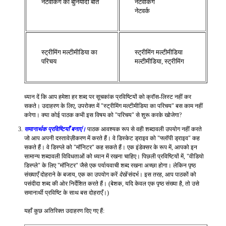
नेटवर्किंग की बुनियादी बातें
नेटवर्किंग
नेटवर्क
स्ट्रीमिंग मल्टीमीडिया का
स्ट्रीमिंग मल्टीमीडिया
परिचय
मल्टीमीडिया, स्ट्रीमिंग
ध्यान दें कि आप हमेशा हर शब्द पर सूचकांक प्रविष्टियों को क्रॉस-लिस्ट नहीं कर
सकते। उदाहरण के लिए, उपरोक्त में "स्ट्रीमिंग मल्टीमीडिया का परिचय" बस काम नहीं
करेगा। क्या कोई पाठक कभी इस विषय को "परिचय" से शुरू करके खोजेगा?
समानार्थक प्रविष्टियाँ बनाएं।
पाठक आवश्यक रूप से वही शब्दावली उपयोग नहीं करते
जो आप अपनी दस्तावेज़ीकरण में करते हैं। वे डिस्केट ड्राइव को "फ्लॉपी ड्राइव" कह
सकते हैं। वे डिस्प्ले को "मॉनिटर" कह सकते हैं। एक इंडेक्सर के रूप में, आपको इन
सामान्य शब्दावली विविधताओं को ध्यान में रखना चाहिए। पिछली प्रविष्टियों में, "वीडियो
डिस्प्ले" के लिए "मॉनिटर" जैसे एक पर्यायवाची शब्द रखना अच्छा होगा। लेकिन पृष्ठ
संख्याएँ दोहराने के बजाय, एक का उपयोग करें
देखें
संदर्भ। इस तरह, आप पाठकों को
पसंदीदा शब्द की ओर निर्देशित करते हैं। (बेशक, यदि केवल एक पृष्ठ संख्या है, तो उसे
समानार्थी प्रविष्टि के साथ बस दोहराएँ।)
यहाँ कुछ अतिरिक्त उदाहरण दिए गए हैं: