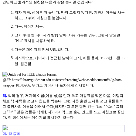
간단하고 효과적인 실천은 다음과 같은 순서일 것입니다:
저자 이름, 성이 먼저 옵니다. 만약 그렇지 않다면, 기관의 이름을 사용
하고, 그 뒤에 마침표를 붙입니다.
다음, 페이지 제목.
그 이후에 웹 페이지의 발행 날짜, 사용 가능한 경우; 그렇지 않으면
"N.d" 표시를 사용하세요.
다음은 페이지의 전체 URL입니다.
마지막으로, 페이지에 접근한 날짜의 표시, 예를 들어,
1988년 6월 6
.
일 접근함
출처:
https://libraryguides.vu.edu.au/ieeereferencing/webbaseddocument#s-lg-box-
wrapper-10146966. 무라코 키야시나-토차에게 감사합니다.
책.
책의 경우, 저자의 이름(이름 성)을 먼저 쓰고 마침표를 찍은 다음, 이탤릭
체로 책 제목을 쓰고 마침표를 찍는다. 그런 다음 출판 도시를 쓰고 콜론을 찍
고 출판사의 이름을 이어서 쓴다(하지만 그 모든 형편 없는 "Inc.," "Co.," 그리
고 "Ltd." 같은 것들은 삭제한다), 마지막으로 출판 연도를 쓰고 마침표로 끝낸
다. 이 형식에서는 페이지를 표시하지 않는다.
예: 책 항목