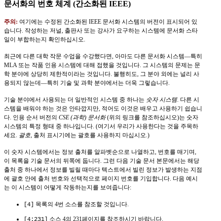
문서화의 번호 체계 (간소화된 IEEE)
주의:
여기에는 수정된 간소화된 IEEE 문서화 시스템의 버전이 표시되어 있
습니다. 작성하는 저널, 출판사 또는 강사가 요구하는 시스템에 문서화 스타
일이 부합하는지 확인하십시오.
최근에 다른 대학 작문 수업을 수강했다면, 아마도 다른 문서화 시스템—특히
MLA 또는 작품 인용 시스템에 대해 접했을 것입니다. 그 시스템의 문제는 문
학 분야에 상당히 제한적이라는 것입니다. 불행히도, 그 분야 외에는 널리 사
용되지 않는데—특히 기술 및 과학 분야에서는 더욱 그렇습니다.
기술 분야에서 사용되는 더 일반적인 시스템 중 하나는
숫자 시스템
. 다른 시
스템을 배워야 하는 것은 안타깝지만, 적어도 이것은 배우고 사용하기 쉽습니
다. 인용 순서 버전의
CSE (과학) 문서화
(위의 링크를 참조하십시오)는 숫자
시스템의 특정 형태 중 하나입니다. (여기서 우리가 사용한다는 것을 주목하
세요.
괄호
, 출처 표시기에는 괄호를 사용하지 마십시오.)
이 숫자 시스템에서는 정보 출처를 알파벳순으로 나열하고, 번호를 매기며,
이 목록을 기술 문서의 뒤쪽에 둡니다. 그런 다음 기술 문서 본문에서는 해당
출처 중 하나에서 정보를 빌릴 때마다 텍스트에서 빌린 정보가 발생하는 지점
에 괄호 안에 출처 번호와 선택적으로 페이지 번호를 기입합니다. 다음 예시
는 이 시스템이 어떻게 작동하는지를 보여줍니다:
목록의 4번 소스를 참조할 것입니다.
[4]
소스 4의 231페이지를 참조하시기 바랍니다.
[4:231]