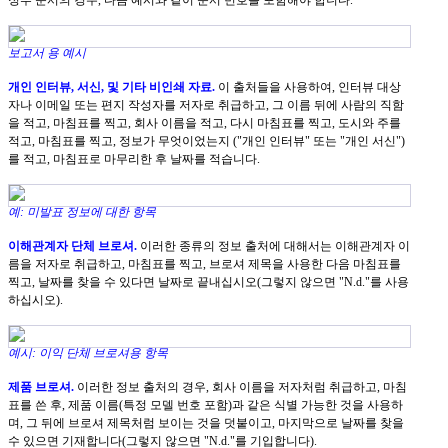
정부 문서의 경우, 다음 예시와 같이 문서 번호를 포함해야 합니다.
보고서 용 예시
개인 인터뷰, 서신, 및 기타 비인쇄 자료.
이 출처들을 사용하여, 인터뷰 대상
자나 이메일 또는 편지 작성자를 저자로 취급하고, 그 이름 뒤에 사람의 직함
을 적고, 마침표를 찍고, 회사 이름을 적고, 다시 마침표를 찍고, 도시와 주를
적고, 마침표를 찍고, 정보가 무엇이었는지 ("개인 인터뷰" 또는 "개인 서신")
를 적고, 마침표로 마무리한 후 날짜를 적습니다.
예: 미발표 정보에 대한 항목
이해관계자 단체 브로셔.
이러한 종류의 정보 출처에 대해서는 이해관계자 이
름을 저자로 취급하고, 마침표를 찍고, 브로셔 제목을 사용한 다음 마침표를
찍고, 날짜를 찾을 수 있다면 날짜로 끝내십시오(그렇지 않으면 "N.d."를 사용
하십시오).
예시: 이익 단체 브로셔용 항목
제품 브로셔.
이러한 정보 출처의 경우, 회사 이름을 저자처럼 취급하고, 마침
표를 쓴 후, 제품 이름(특정 모델 번호 포함)과 같은 식별 가능한 것을 사용하
며, 그 뒤에 브로셔 제목처럼 보이는 것을 덧붙이고, 마지막으로 날짜를 찾을
수 있으면 기재합니다(그렇지 않으면 "N.d."를 기입합니다).