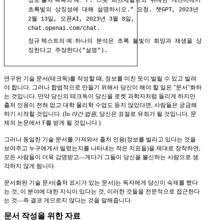
정보 출처 목록의 예:
"F. 스콧 피츠제럴드의 위대한 개츠비에서
초록빛의 상징성에 대해 설명하시오." 요청. 챗GPT, 2023년
2월 13일, 오픈AI, 2023년 3월 8일,
chat.openai.com/chat.
정규 텍스트의 예:
하나의 분석은 초록 불빛이 희망과 재생을 상
징한다고 주장한다("설명").
연구된 기술 문서(테크독)를 작성할 때, 정보를 미친 듯이 빌릴 수 있고 빌려
야 합니다. 그러나 합법적으로 만들기 위해서 당신이 해야 할 일은 "문서"화하
는 것입니다. 만약 당신의 테크독이 당신을 로켓 과학자처럼 들리게 하지만
출처 인용이 전혀 없고 대학 물리학 수업도 듣지 않았다면, 사람들은 궁금해
하기 시작할 것입니다. (In
야간 법원
, 당신은 표절로 유죄가 될 것입니다. 문
제의 논문에서 F를 받게 될 것입니다.)
그러나 동일한 기술 문서를 가져와서 출처 인용(정보를 빌리고 있다는 것을
보여주고 누구에게서 빌렸는지를 나타내는 작은 지표들)을 제대로 장착하면,
모든 사람들이 더욱 감명받고—게다가 그들이 당신을 불신하는 사람으로 생
각하지 않게 됩니다.
문서화된 기술 문서(출처 표시가 있는 문서)는 독자에게 당신이 숙제를 했다
는 것, 이 분야에 대한 지식이 있다는 것, 이러한 것들을 전문적으로 접근한다
는 것—즉 결코 게으르지 않다는 것을 말해줍니다.
문서 작성을 위한 자료