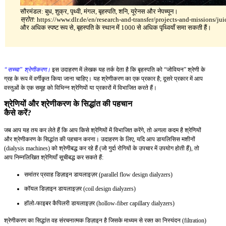
सौरमंडल: बुध, शुक्र, पृथ्वी, मंगल, बृहस्पति, शनि, यूरेनस और नेपच्यून।
स्रोत:
https://www.dlr.de/en/research-and-transfer/projects-and-missions/jui
और अधिक स्पष्ट रूप से, बृहस्पति के स्थान में 1000 से अधिक पृथ्वियाँ समा सकती हैं।
“सच्चा” श्रेणीकरण।
इस उदाहरण में लेखक यह तर्क देता है कि बृहस्पति को “जोवियन” श्रेणी के
ग्रह के रूप में वर्गीकृत किया जाना चाहिए। यह श्रेणीकरण का एक प्रकार है; दूसरे प्रकार में आप
वस्तुओं के एक समूह को विभिन्न श्रेणियों या प्रकारों में विभाजित करते हैं।
श्रेणियों और श्रेणीकरण के सिद्धांत की पहचान
कैसे करें?
जब आप यह तय कर लेते हैं कि आप किसे श्रेणियों में विभाजित करेंगे, तो अगला कदम है श्रेणियों
और श्रेणीकरण के सिद्धांत की पहचान करना। उदाहरण के लिए, यदि आप डायलिसिस मशीनों
(dialysis machines) को श्रेणीबद्ध कर रहे हैं (जो गुर्दा रोगियों के उपचार में उपयोग होती हैं), तो
आप निम्नलिखित श्रेणियाँ सूचीबद्ध कर सकते हैं:
समांतर प्रवाह डिज़ाइन डायलाइज़र (parallel flow design dialyzers)
कॉयल डिज़ाइन डायलाइज़र (coil design dialyzers)
हॉलो-फाइबर कैपिलरी डायलाइज़र (hollow-fiber capillary dialyzers)
श्रेणीकरण का सिद्धांत वह संरचनात्मक डिज़ाइन है जिसके माध्यम से रक्त का निस्यंदन (filtration)