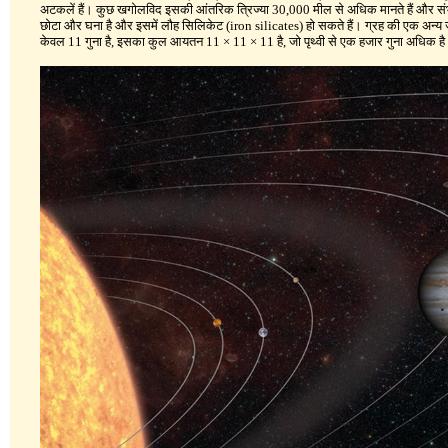
अटकलें हैं। कुछ खगोलविद इसकी आंतरिक त्रिज्या 30,000 मील से अधिक मानते हैं और सं
छोटा और घना है और इसमें लौह सिलिकेट (iron silicates) हो सकते हैं। ग्रह की एक अन्य जो
केवल 11 गुना है, इसका कुल आयतन 11 × 11 × 11 है, जो पृथ्वी से एक हजार गुना अधिक ह