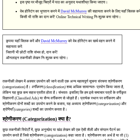
इस पृष्ठ पर मौजूद चित्रों में पाठ का अनुवाद यथाशीघ्र किया जाएगा।
वेब होस्टिंग का भुगतान करने में
David McMurrey
की सहायता करने के लिए यहाँ क्लिक करे
किसी भी राशि का दान करें! Online Technical Writing निःशुल्क बना रहेगा।
कृपया यहाँ क्लिक करें और
David McMurrey
को वेब होस्टिंग का खर्च वहन करने में
सहायता करें:
जितनी भी छोटी राशि संभव हो, दान करें!
ऑनलाइन तकनीकी लेखन निःशुल्क बना रहेगा।
तकनीकी लेखन में अक्सर उपयोग की जाने वाली एक अन्य महत्वपूर्ण सूचना संरचना श्रेणीकरण
(categorization) है।
वर्गीकरण (classification)
शब्द अधिक सामान्यतः प्रयोग किया जाता है,
लेकिन यह कुछ कम सहज प्रतीत होता है। संभवतः इसलिए कि हम इसे समाचार पत्रों के वर्गीकृत
विज्ञापनों (Classified Ads) या सैन्य वर्गीकरण से जोड़ते हैं। प्रत्येक स्थान पर वर्गीकरण और
श्रेणीकरण दोनों शब्दों का उपयोग करने के बजाय, यह अध्याय
श्रेणीकरण (categorization)
और
श्रेणियाँ (categories)
शब्दों का उपयोग करता है।
श्रेणीकरण (Categorization) क्या है?
कुछ तकनीकी रिपोर्टों में, कुछ अनुच्छेद या खंड लेखन की एक ऐसी शैली और संगठन पैटर्न का
उपयोग करते हैं जिसे श्रेणीकरण (categorization) कहा जाता है। श्रेणीकरण का अर्थ है या तो (1)