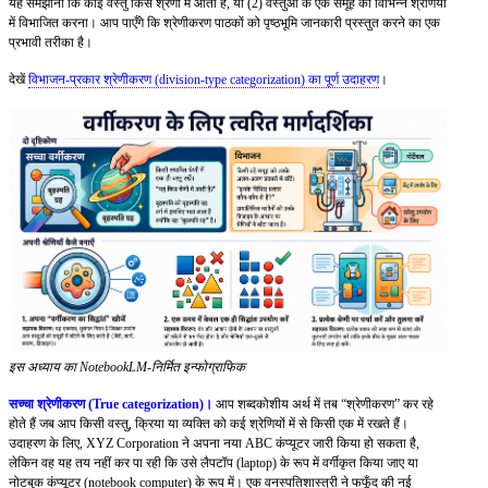
यह समझाना कि कोई वस्तु किस श्रेणी में आती है, या (2) वस्तुओं के एक समूह को विभिन्न श्रेणियों
में विभाजित करना। आप पाएँगे कि श्रेणीकरण पाठकों को पृष्ठभूमि जानकारी प्रस्तुत करने का एक
प्रभावी तरीका है।
देखें
विभाजन-प्रकार श्रेणीकरण (division-type categorization) का पूर्ण उदाहरण
।
इस अध्याय का NotebookLM-निर्मित इन्फोग्राफिक
सच्चा श्रेणीकरण (True categorization)।
आप शब्दकोशीय अर्थ में तब “श्रेणीकरण” कर रहे
होते हैं जब आप किसी वस्तु, क्रिया या व्यक्ति को कई श्रेणियों में से किसी एक में रखते हैं।
उदाहरण के लिए, XYZ Corporation ने अपना नया ABC कंप्यूटर जारी किया हो सकता है,
लेकिन वह यह तय नहीं कर पा रही कि उसे लैपटॉप (laptop) के रूप में वर्गीकृत किया जाए या
नोटबुक कंप्यूटर (notebook computer) के रूप में। एक वनस्पतिशास्त्री ने फफूँद की नई