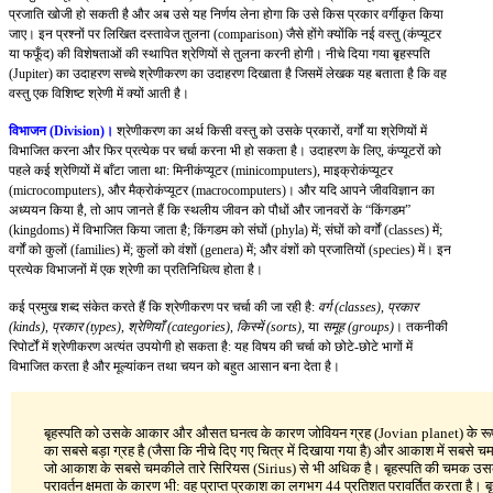
प्रजाति खोजी हो सकती है और अब उसे यह निर्णय लेना होगा कि उसे किस प्रकार वर्गीकृत किया
जाए। इन प्रश्नों पर लिखित दस्तावेज तुलना (comparison) जैसे होंगे क्योंकि नई वस्तु (कंप्यूटर
या फफूँद) की विशेषताओं की स्थापित श्रेणियों से तुलना करनी होगी। नीचे दिया गया बृहस्पति
(Jupiter) का उदाहरण सच्चे श्रेणीकरण का उदाहरण दिखाता है जिसमें लेखक यह बताता है कि वह
वस्तु एक विशिष्ट श्रेणी में क्यों आती है।
विभाजन (Division)।
श्रेणीकरण का अर्थ किसी वस्तु को उसके प्रकारों, वर्गों या श्रेणियों में
विभाजित करना और फिर प्रत्येक पर चर्चा करना भी हो सकता है। उदाहरण के लिए, कंप्यूटरों को
पहले कई श्रेणियों में बाँटा जाता था: मिनीकंप्यूटर (minicomputers), माइक्रोकंप्यूटर
(microcomputers), और मैक्रोकंप्यूटर (macrocomputers)। और यदि आपने जीवविज्ञान का
अध्ययन किया है, तो आप जानते हैं कि स्थलीय जीवन को पौधों और जानवरों के “किंगडम”
(kingdoms) में विभाजित किया जाता है; किंगडम को संघों (phyla) में; संघों को वर्गों (classes) में;
वर्गों को कुलों (families) में; कुलों को वंशों (genera) में; और वंशों को प्रजातियों (species) में। इन
प्रत्येक विभाजनों में एक श्रेणी का प्रतिनिधित्व होता है।
कई प्रमुख शब्द संकेत करते हैं कि श्रेणीकरण पर चर्चा की जा रही है:
वर्ग (classes)
,
प्रकार
(kinds)
,
प्रकार (types)
,
श्रेणियाँ (categories)
,
किस्में (sorts)
, या
समूह (groups)
। तकनीकी
रिपोर्टों में श्रेणीकरण अत्यंत उपयोगी हो सकता है: यह विषय की चर्चा को छोटे-छोटे भागों में
विभाजित करता है और मूल्यांकन तथा चयन को बहुत आसान बना देता है।
बृहस्पति को उसके आकार और औसत घनत्व के कारण जोवियन ग्रह (Jovian planet) के रूप में 
का सबसे बड़ा ग्रह है (जैसा कि नीचे दिए गए चित्र में दिखाया गया है) और आकाश में सबसे चम
जो आकाश के सबसे चमकीले तारे सिरियस (Sirius) से भी अधिक है। बृहस्पति की चमक उ
परावर्तन क्षमता के कारण भी: वह प्राप्त प्रकाश का लगभग 44 प्रतिशत परावर्तित करता ह