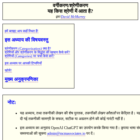
वर्गीकरण/श्रेणीकरण
यह किस श्रेणी में आता है?
द्वारा
David McMurrey
हमें बताइए आप कहाँ स्थित हैं!
इस अध्याय की विषयवस्तु
श्रेणीकरण (Categorization) क्या है?
श्रेणियों और श्रेणीकरण के सिद्धांत की पहचान कैसे करें?
श्रेणियों (Categories) पर चर्चा कैसे करें?
इस अध्याय पर आपकी टिप्पणियाँ
खोजें!
मुख्य अनुक्रमणिका
नोट:
यह अध्याय, तथा तकनीकी लेखन की शेष पुस्तक,
तकनीकी लेखन कौशलों
पर केंद्रित है। यह
दी गई तकनीकी सामग्री के सफल, सटीक या अद्यतन होने की कोई गारंटी नहीं है।
इस अध्याय का अनुवाद OpenAI ChatGPT का उपयोग करके किया गया है। कृपया भाषा संब
समस्याओं की सूचना
admin@mcmassociates.io
पर दें।