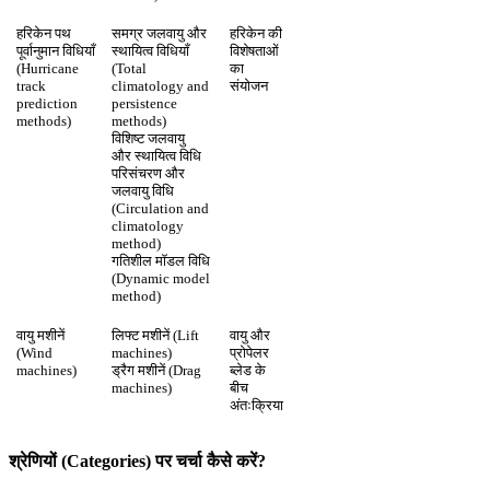
हरिकेन पथ
समग्र जलवायु और
हरिकेन की
पूर्वानुमान विधियाँ
स्थायित्व विधियाँ
विशेषताओं
(Hurricane
(Total
का
track
climatology and
संयोजन
prediction
persistence
methods)
methods)
विशिष्ट जलवायु
और स्थायित्व विधि
परिसंचरण और
जलवायु विधि
(Circulation and
climatology
method)
गतिशील मॉडल विधि
(Dynamic model
method)
वायु मशीनें
लिफ्ट मशीनें (Lift
वायु और
(Wind
machines)
प्रोपेलर
machines)
ड्रैग मशीनें (Drag
ब्लेड के
machines)
बीच
अंतःक्रिया
श्रेणियों (Categories) पर चर्चा कैसे करें?