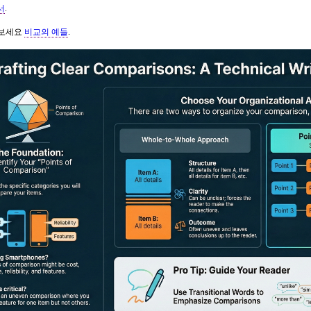
서
.
 보세요
비교의 예들
.