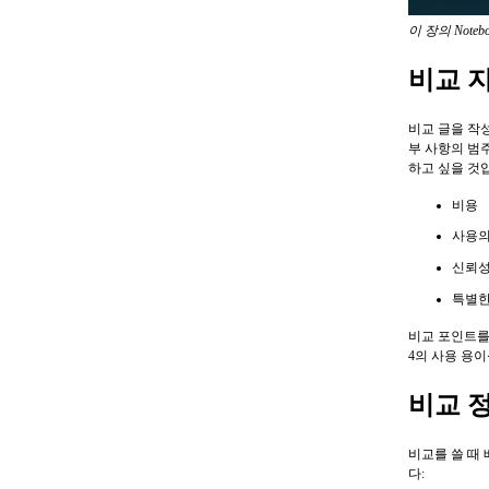
이 장의 Note
비교 
비교 글을 작
부 사항의 범
하고 싶을 것
비용
사용의
신뢰
특별한
비교 포인트를
4의 사용 용
비교 
비교를 쓸 때
다: