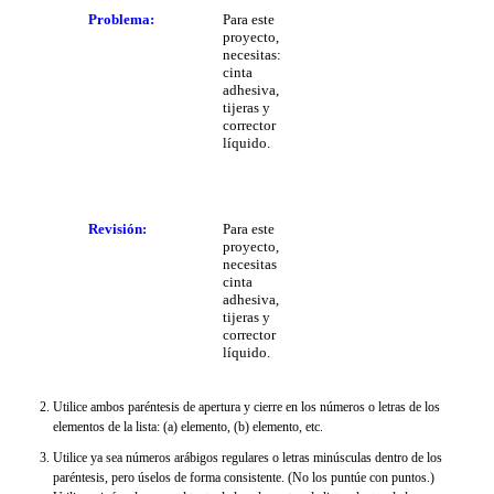
Problema:
Para este
proyecto,
necesitas:
cinta
adhesiva,
tijeras y
corrector
líquido.
Revisión:
Para este
proyecto,
necesitas
cinta
adhesiva,
tijeras y
corrector
líquido.
Utilice ambos paréntesis de apertura y cierre en los números o letras de los
elementos de la lista: (a) elemento, (b) elemento, etc.
Utilice ya sea números arábigos regulares o letras minúsculas dentro de los
paréntesis, pero úselos de forma consistente. (No los puntúe con puntos.)