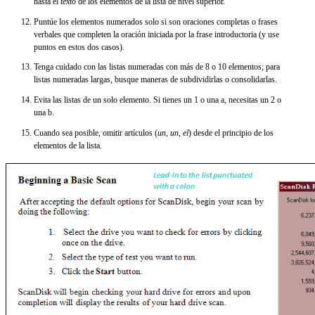
hasta el
texto
de los elementos de la lista de nivel superior.
Puntúe los elementos numerados solo si son oraciones completas o frases
verbales que completen la oración iniciada por la frase introductoria (y use
puntos en estos dos casos).
Tenga cuidado con las listas numeradas con más de 8 o 10 elementos; para
listas numeradas largas, busque maneras de subdividirlas o consolidarlas.
Evita las listas de un solo elemento. Si tienes un 1 o una a, necesitas un 2 o
una b.
Cuando sea posible, omitir artículos (
un
,
un
,
el
) desde el principio de los
elementos de la lista.