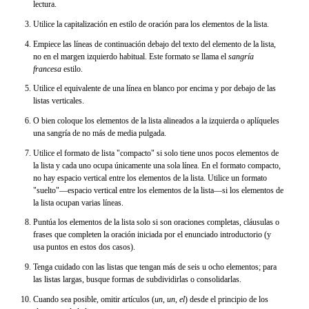
lectura.
Utilice la capitalización en estilo de oración para los elementos de la lista.
Empiece las líneas de continuación debajo del texto del elemento de la lista,
no en el margen izquierdo habitual. Este formato se llama el
sangría
francesa
estilo.
Utilice el equivalente de una línea en blanco por encima y por debajo de las
listas verticales.
O bien coloque los elementos de la lista alineados a la izquierda o aplíqueles
una sangría de no más de media pulgada.
Utilice el formato de lista "compacto" si solo tiene unos pocos elementos de
la lista y cada uno ocupa únicamente una sola línea. En el formato compacto,
no hay espacio vertical entre los elementos de la lista. Utilice un formato
"suelto"—espacio vertical entre los elementos de la lista—si los elementos de
la lista ocupan varias líneas.
Puntúa los elementos de la lista solo si son oraciones completas, cláusulas o
frases que completen la oración iniciada por el enunciado introductorio (y
usa puntos en estos dos casos).
Tenga cuidado con las listas que tengan más de seis u ocho elementos; para
las listas largas, busque formas de subdividirlas o consolidarlas.
Cuando sea posible, omitir artículos (
un
,
un
,
el
) desde el principio de los