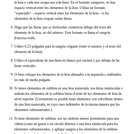
la lista y cada uno ocupa una sola línea. En el formato compacto, no hay
espacio vertical entre los elementos de la lista. Utiliza un formato
"espaciado"—espacio vertical entre los elementos de la lista—si los
elementos de la lista ocupan varias líneas.
Haga que las líneas que se desbordan comiencen debajo del texto del
elemento de la lista, no del número. Este formato se llama el
sangría
francesa
estilo.
Utilice 0,25 pulgadas para la sangría colgante (entre el número y el texto del
elemento de la lista).
Utilice el equivalente de una línea en blanco por encima y por debajo de las
listas verticales.
O bien coloque los elementos de la lista alineados a la izquierda o indéntelos
no más de media pulgada.
Si tienes elementos de sublista en una lista numerada, usa letras minúsculas e
indenta los elementos de la sublista hasta el
texto
de los elementos de lista de
nivel superior. (Ciertamente es posible tener elementos con subviñetas dentro
de una lista numerada, en cuyo caso indéntelos de la misma manera que los
elementos subnumerados.)
Si tiene elementos de sublista, use un símbolo menos prominente para una
viñeta (como un guion o un círculo abierto) o una letra minúscula para los
elementos subnumerados, y aplique sangría a los elementos de la sublista