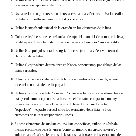
necesario pero quieras enfatizarlos.
Usa asteriscos o guiones si no tienes acceso a una viñeta real. Usa los estilos
de lista de tu software para estas listas verticales.
Utilice la mayúscula inicial de la oración en los elementos de la lista.
Coloque las líneas que se desbordan debajo del texto del elemento de la lista,
no debajo de la viñeta. Este formato se llama el el
sangría francesa
estilo.
Utilice 0,25 pulgadas para la sangría francesa (entre la viñeta y el texto del
elemento de la lista).
Utilice el equivalente de una línea en blanco por encima y por debajo de las
listas verticales.
O bien comience los elementos de la lista alineados a la izquierda, o bien
indéntelos no más de media pulgada.
Utilice el formato de lista "compacto" si tiene solo unos pocos elementos de
lista y cada uno ocupa una sola línea. En el formato "compacto", no hay
espacio vertical entre los elementos de la lista. Utilice un formato
"espaciado"—espacio vertical entre los elementos de la lista—si los
elementos de la lista ocupan varias líneas.
Si tiene elementos de sublista en una lista con viñetas, utilice un símbolo
menos prominente para la viñeta (como un guion o un círculo abierto), y
aplique sangría a los elementos de la sublista a la
texto
de los elementos de