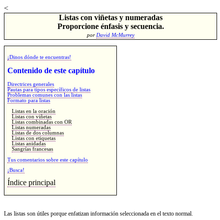
<
Listas con viñetas y numeradas
Proporcione énfasis y secuencia.
por
David McMurrey
¡Dinos dónde te encuentras!
Contenido de este capítulo
Directrices generales
Pautas para tipos específicos de listas
Problemas comunes con las listas
Formato para listas
Listas en la oración
Listas con viñetas
Listas combinadas con OR
Listas numeradas
Listas de dos columnas
Listas con etiquetas
Listas anidadas
Sangrías francesas
Tus comentarios sobre este capítulo
¡Busca!
Índice principal
Las listas son útiles porque enfatizan información seleccionada en el texto normal.