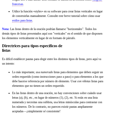
francesas
.
Utilice la función «styles» en su software para crear listas verticales en lugar
de construirlas manualmente. Consulte este breve tutorial sobre cómo usar
estilos para listas
.
Nota:
Las listas dentro de la oración podrían llamarse "horizontales". Todos los
demás tipos de listas presentados aquí son "verticales" en el sentido de que disponen
los elementos verticalmente en lugar de en formato de párrafo.
Directrices para tipos específicos de
listas
Es difícil establecer pautas para elegir entre los distintos tipos de listas, pero aquí va
un intento:
Lo más importante, usa
numerado
listas para elementos que deben seguir un
orden requerido (como instrucciones paso a paso) o para elementos a los que
debe hacerse referencia por número de elemento. Usar
con viñetas
listas para
elementos que no tienen un orden requerido.
En las listas dentro de una oración, no hay convenciones sobre cuándo usar
letras (a), (b), etc., en lugar de números (1), (2), etc. Si estás en una lista
numerada y necesitas una sublista, usa letras minúsculas para contrastar con
los números. De lo contrario, no parecen existir pautas ampliamente
aceptadas—¡simplemente sé consistente!