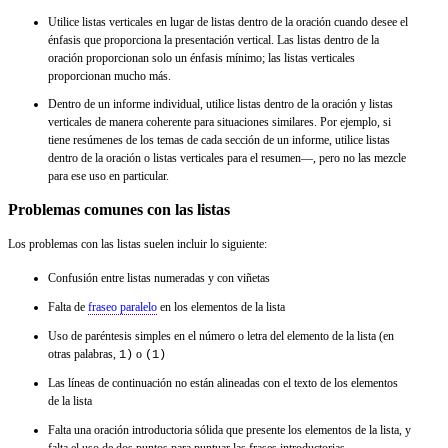
Utilice listas verticales en lugar de listas dentro de la oración cuando desee el
énfasis que proporciona la presentación vertical. Las listas dentro de la
oración proporcionan solo un énfasis mínimo; las listas verticales
proporcionan mucho más.
Dentro de un informe individual, utilice listas dentro de la oración y listas
verticales de manera coherente para situaciones similares. Por ejemplo, si
tiene resúmenes de los temas de cada sección de un informe, utilice listas
dentro de la oración o listas verticales para el resumen—, pero no las mezcle
para ese uso en particular.
Problemas comunes con las listas
Los problemas con las listas suelen incluir lo siguiente:
Confusión entre listas numeradas y con viñetas
Falta de
fraseo paralelo
en los elementos de la lista
Uso de paréntesis simples en el número o letra del elemento de la lista (en
otras palabras,
o
1)
(1)
Las líneas de continuación no están alineadas con el texto de los elementos
de la lista
Falta una oración introductoria sólida que presente los elementos de la lista, y
falta el uso de dos puntos para puntuar las frases introductorias.