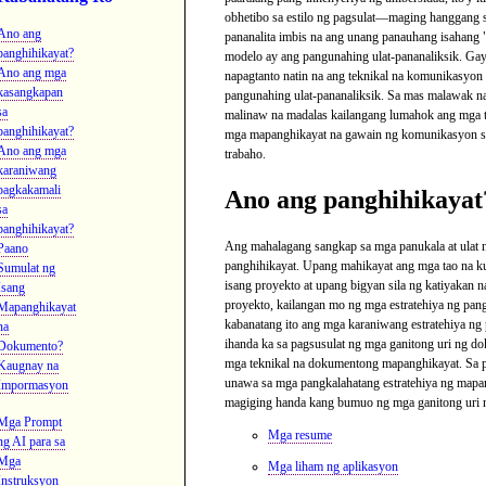
obhetibo sa estilo ng pagsulat—maging hanggang 
Ano ang
pananalita imbis na ang unang panauhang isahang
panghihikayat?
modelo ay ang pangunahing ulat-pananaliksik. Ga
Ano ang mga
napagtanto natin na ang teknikal na komunikasyon a
kasangkapan
pangunahing ulat-pananaliksik. Sa mas malawak na
sa
malinaw na madalas kailangang lumahok ang mga t
panghihikayat?
mga mapanghikayat na gawain ng komunikasyon s
Ano ang mga
trabaho.
karaniwang
pagkakamali
Ano ang panghihikayat
sa
panghihikayat?
Ang mahalagang sangkap sa mga panukala at ulat 
Paano
panghihikayat. Upang mahikayat ang mga tao na k
Sumulat ng
isang proyekto at upang bigyan sila ng katiyakan 
Isang
proyekto, kailangan mo ng mga estratehiya ng pang
Mapanghikayat
kabanatang ito ang mga karaniwang estratehiya ng
na
ihanda ka sa pagsusulat ng mga ganitong uri ng d
Dokumento?
mga teknikal na dokumentong mapanghikayat. Sa 
Kaugnay na
unawa sa mga pangkalahatang estratehiya ng mapan
Impormasyon
magiging handa kang bumuo ng mga ganitong uri 
Mga Prompt
Mga resume
ng AI para sa
Mga
Mga liham ng aplikasyon
Instruksyon