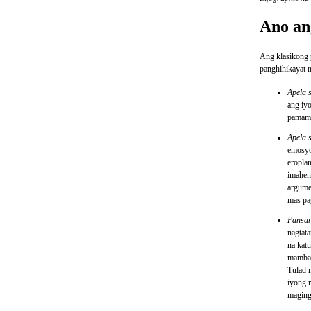
Ano an
Ang klasikong 
panghihikayat 
Apela 
ang iyo
pamama
Apela 
emosyo
eropla
imahen
argume
mas pa
Pansar
nagtat
na katu
mambab
Tulad 
iyong 
maging