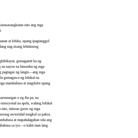
 kinasasangkutan nito ang mga
):
nan at lohika, upang ipagtanggol
lang nag-iisang lehitimong
ghihikayat, gumagamit ka ng
og na nayon na binomba ng mga
 ng pagtagas ng langis—ang mga
sila gumagawa ng lohikal na
 mga mambabasa at magdulot upang
arunungan o ng iba pa, na
 emosyonal na apela, walang lohikal
la nito, minsan gusto ng mga
noong awtoridad tungkol sa paksa.
ambabasa at mapahalagahan nila ang
mbabasa sa iyo—o kahit man lang