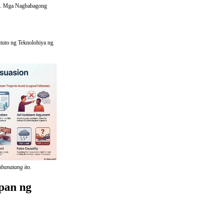
. Mga Nagbabagong
ituto ng Teknolohiya ng
banatang ito.
pan ng