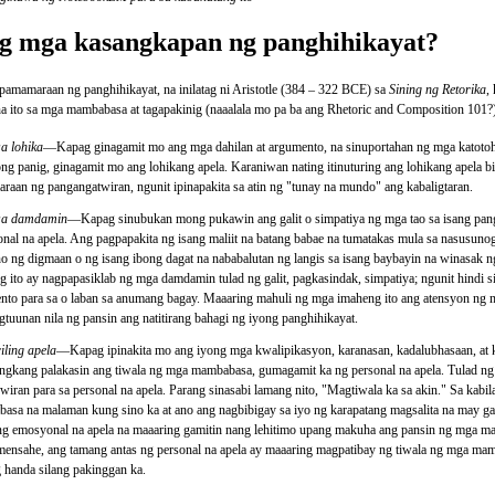
g mga kasangkapan ng panghihikayat?
pamamaraan ng panghihikayat, na inilatag ni Aristotle (384 – 322 BCE) sa
Sining ng Retorika
,
na ito sa mga mambabasa at tagapakinig (naaalala mo pa ba ang Rhetoric and Composition 101?
sa lohika
—Kapag ginagamit mo ang mga dahilan at argumento, na sinuportahan ng mga katotoha
ng panig, ginagamit mo ang lohikang apela. Karaniwan nating itinuturing ang lohikang apela bi
raan ng pangangatwiran, ngunit ipinapakita sa atin ng "tunay na mundo" ang kabaligtaran.
sa damdamin
—Kapag sinubukan mong pukawin ang galit o simpatiya ng mga tao sa isang pan
nal na apela. Ang pagpapakita ng isang maliit na batang babae na tumatakas mula sa nasusun
no ng digmaan o ng isang ibong dagat na nababalutan ng langis sa isang baybayin na winasak
g ito ay nagpapasiklab ng mga damdamin tulad ng galit, pagkasindak, simpatiya; ngunit hindi 
nto para sa o laban sa anumang bagay. Maaaring mahuli ng mga imaheng ito ang atensyon ng
gtuunan nila ng pansin ang natitirang bahagi ng iyong panghihikayat.
iling apela
—Kapag ipinakita mo ang iyong mga kwalipikasyon, karanasan, kadalubhasaan, at k
angkang palakasin ang tiwala ng mga mambabasa, gumagamit ka ng personal na apela. Tulad ng
wiran para sa personal na apela. Parang sinasabi lamang nito, "Magtiwala ka sa akin." Sa kabi
asa na malaman kung sino ka at ano ang nagbibigay sa iyo ng karapatang magsalita na may ga
ng emosyonal na apela na maaaring gamitin nang lehitimo upang makuha ang pansin ng mga m
mensahe, ang tamang antas ng personal na apela ay maaaring magpatibay ng tiwala ng mga ma
 handa silang pakinggan ka.