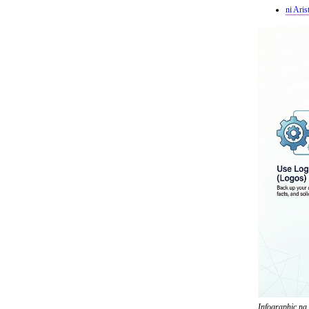
ni Aris
Infographic na