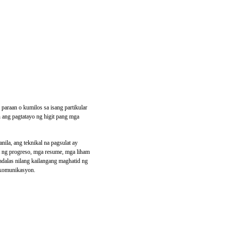
paraan o kumilos sa isang partikular
 ang pagtatayo ng higit pang mga
nila, ang teknikal na pagsulat ay
at ng progreso, mga resume, mga liham
dalas nilang kailangang maghatid ng
 komunikasyon.