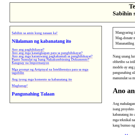
Te
Sabihin 
Mangyaring i
Sabihin sa amin kung nasaan ka!
Mag-donate ng
Nilalaman ng kabanatang ito
Mananatiling 
Ano ang paghihikayat?
Ano ang mga kasangkapan para sa panghihikayat?
Nang unang lumi
Ano ang mga karaniwang pagkakamali sa panghihikayat?
Paano Sumulat ng Isang Nakakumbinsing Dokumento?
obhetibo sa is
Kaugnay na Impormasyon
modelo ay ang 
Mga prompt ng Artipisyal na Intelihensiya para sa mga
pangunahing ul
tagubilin
manunulat sa m
Ang iyong mga komento sa kabanatang ito
Maghanap!
Ano an
Pangunahing Talaan
Ang mahalagang
isang proyekto 
kabanatang ito
mga teknikal n
kang bumuo ng 