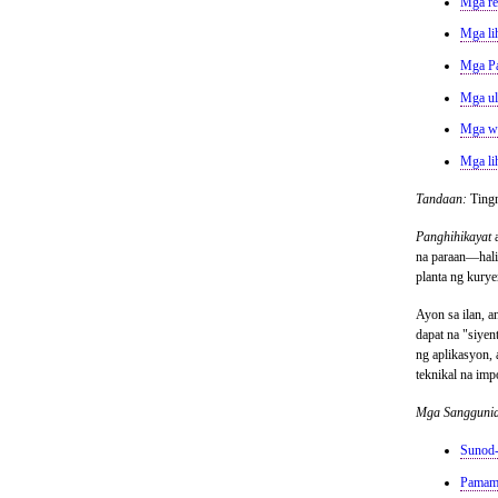
Mga r
Mga li
Mga P
Mga ul
Mga wh
Mga li
Tandaan:
Ting
Panghihikayat
a
na paraan—hali
planta ng kurye
Ayon sa ilan, a
dapat na "siye
ng aplikasyon,
teknikal na im
Mga Sangguni
Sunod-
Pamama