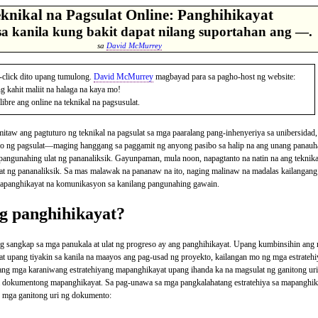
knikal na Pagsulat Online: Panghihikayat
sa kanila kung bakit dapat nilang suportahan ang —.
sa
David McMurrey
-click dito upang tumulong.
David McMurrey
magbayad para sa pagho-host ng website:
 kahit maliit na halaga na kaya mo!
libre ang online na teknikal na pagsusulat.
taw ang pagtuturo ng teknikal na pagsulat sa mga paaralang pang-inhenyeriya sa unibersidad, i
tilo ng pagsulat—maging hanggang sa paggamit ng anyong pasibo sa halip na ang unang panauh
pangunahing ulat ng pananaliksik. Gayunpaman, mula noon, napagtanto na natin na ang teknika
at ng pananaliksik. Sa mas malawak na pananaw na ito, naging malinaw na madalas kailangang
apanghikayat na komunikasyon sa kanilang pangunahing gawain.
g panghihikayat?
 sangkap sa mga panukala at ulat ng progreso ay ang panghihikayat. Upang kumbinsihin ang 
at upang tiyakin sa kanila na maayos ang pag-usad ng proyekto, kailangan mo ng mga estrateh
 ang mga karaniwang estratehiyang mapanghikayat upang ihanda ka na magsulat ng ganitong
a dokumentong mapanghikayat. Sa pag-unawa sa mga pangkalahatang estratehiya sa mapanghika
mga ganitong uri ng dokumento: