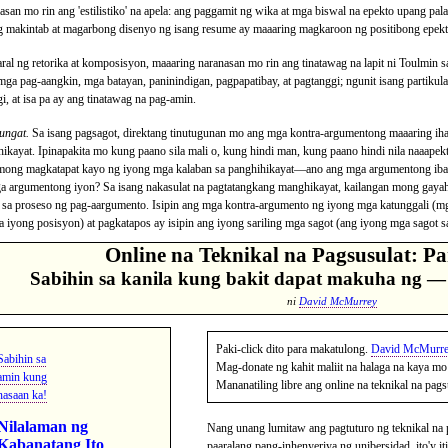
san mo rin ang 'estilistiko' na apela: ang paggamit ng wika at mga biswal na epekto upang pal
 makintab at magarbong disenyo ng isang resume ay maaaring magkaroon ng positibong epekto
ral ng retorika at komposisyon, maaaring naranasan mo rin ang tinatawag na lapit ni Toulmin 
ga pag-aangkin, mga batayan, paninindigan, pagpapatibay, at pagtanggi; ngunit isang partikul
i, at isa pa ay ang tinatawag na pag-amin.
ungat.
Sa isang pagsagot, direktang tinutugunan mo ang mga kontra-argumentong maaaring ih
hikayat. Ipinapakita mo kung paano sila mali o, kung hindi man, kung paano hindi nila naaap
 mong magkatapat kayo ng iyong mga kalaban sa panghihikayat—ano ang mga argumentong ibaba
a argumentong iyon? Sa isang nakasulat na pagtatangkang manghikayat, kailangan mong gayahi
, sa proseso ng pag-aargumento. Isipin ang mga kontra-argumento ng iyong mga katunggali (m
sa iyong posisyon) at pagkatapos ay isipin ang iyong sariling mga sagot (ang iyong mga sagot
Online na Teknikal na Pagsusulat: P
Sabihin sa kanila kung bakit dapat makuha ng — 
ni
David McMurrey
Paki-click dito para makatulong.
David McMurr
Sabihin sa
Mag-donate ng kahit maliit na halaga na kaya mo
amin kung
Mananatiling libre ang online na teknikal na pags
nasaan ka!
Nilalaman ng
Nang unang lumitaw ang pagtuturo ng teknikal na 
Kabanatang Ito
paaralang pang-inhenyeriya ng unibersidad, ito'y i