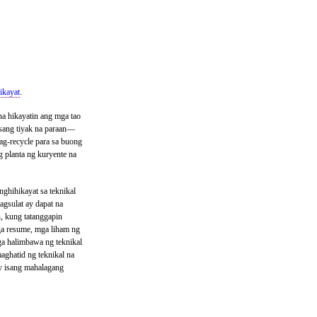
ikayat
.
a hikayatin ang mga tao
isang tiyak na paraan—
g-recycle para sa buong
 planta ng kuryente na
!
nghihikayat sa teknikal
agsulat ay dapat na
, kung tatanggapin
a resume, mga liham ng
a halimbawa ng teknikal
aghatid ng teknikal na
y isang mahalagang