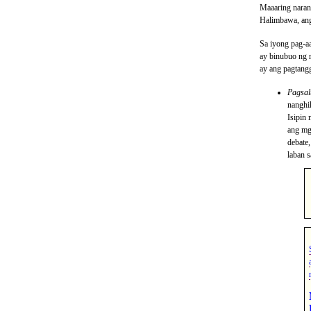
Maaaring narana
Halimbawa, ang
Sa iyong pag-aa
ay binubuo ng m
ay ang pagtangg
Pagsal
nanghi
Isipin
ang mg
debate
laban 