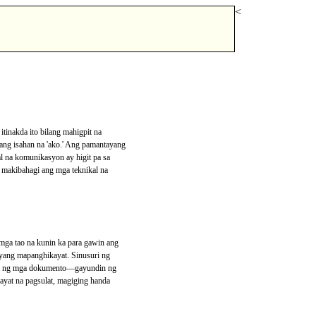
<
tinakda ito bilang mahigpit na
ang isahan na 'ako.' Ang pamantayang
l na komunikasyon ay higit pa sa
 makibahagi ang mga teknikal na
mga tao na kunin ka para gawin ang
iyang mapanghikayat. Sinusuri ng
 uri ng mga dokumento—gayundin ng
yat na pagsulat, magiging handa