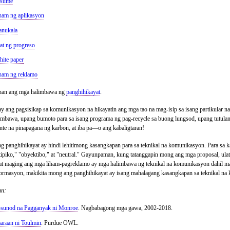
esume
ham ng aplikasyon
anukala
at ng progreso
ite paper
ham ng reklamo
nan ang mga halimbawa ng
panghihikayat
.
y ang pagsisikap sa komunikasyon na hikayatin ang mga tao na mag-isip sa isang partikular na 
mbawa, upang bumoto para sa isang programa ng pag-recycle sa buong lungsod, upang tutulan
nte na pinapagana ng karbon, at iba pa—o ang kabaligtaran!
ng panghihikayat ay hindi lehitimong kasangkapan para sa teknikal na komunikasyon. Para sa ka
ntipiko," "obyektibo," at "neutral." Gayunpaman, kung tatanggapin mong ang mga proposal, ul
 at maging ang mga liham-pagreklamo ay mga halimbawa ng teknikal na komunikasyon dahil ma
pormasyon, makikita mong ang panghihikayat ay isang mahalagang kasangkapan sa teknikal na
an:
sunod na Pagganyak ni Monroe
. Nagbabagong mga gawa, 2002-2018.
raan ni Toulmin
. Purdue OWL.