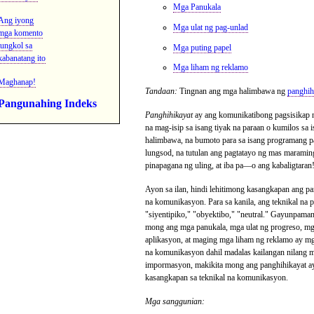
Mga Panukala
Ang iyong
Mga ulat ng pag-unlad
mga komento
tungkol sa
Mga puting papel
kabanatang ito
Mga liham ng reklamo
Maghanap!
Tandaan:
Tingnan ang mga halimbawa ng
panghih
Pangunahing Indeks
Panghihikayat
ay ang komunikatibong pagsisikap n
na mag-isip sa isang tiyak na paraan o kumilos sa 
halimbawa, na bumoto para sa isang programang pa
lungsod, na tutulan ang pagtatayo ng mas maraming
pinapagana ng uling, at iba pa—o ang kabaligtaran
Ayon sa ilan, hindi lehitimong kasangkapan ang pa
na komunikasyon. Para sa kanila, ang teknikal na p
"siyentipiko," "obyektibo," "neutral." Gayunpaman
mong ang mga panukala, mga ulat ng progreso, mg
aplikasyon, at maging mga liham ng reklamo ay mg
na komunikasyon dahil madalas kailangan nilang m
impormasyon, makikita mong ang panghihikayat a
kasangkapan sa teknikal na komunikasyon.
Mga sanggunian: