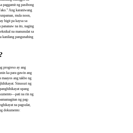
sa paggamit ng pasibong
 "ako." Ang karaniwang
yunpaman, mula noon,
y higit pa kaysa sa
 pananaw na ito, naging
eknikal na manunulat sa
a kanilang pangunahing
?
ng progreso ay ang
unin ka para gawin ang
na maayos ang takbo ng
hihikayat. Sinusuri ng
 panghihikayat upang
okumento—pati na rin ng
pamamagitan ng pag-
ghikayat na pagsulat,
ng dokumento: