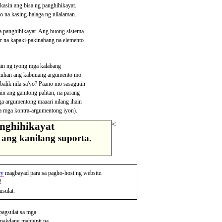
akasin ang bisa ng panghihikayat.
 na kasing-halaga ng nilalaman.
sa panghihikayat. Ang buong sistema
ar na kapaki-pakinabang na elemento
ain ng iyong mga kalabang
ektuhan ang kabuuang argumento mo.
lik nila sa'yo? Paano mo sasagutin
n ang ganitong palitan, na parang
ga argumentong maaari nilang ihain
 sa mga kontra-argumentong iyon).
<
anghihikayat
ang kanilang suporta.
ey
magbayad para sa pagho-host ng website:
!
usulat.
pagsulat sa mga
tinakdang mahigpit na