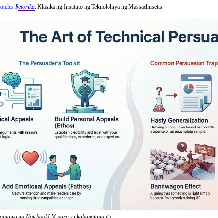
toteles
Retorika
. Klasika ng Instituto ng Teknolohiya ng Massachusetts.
 ginawa ng NotebookLM para sa kabanatang ito