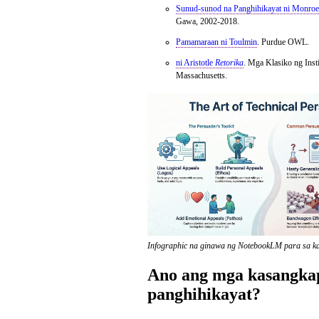
Sunud-sunod na Panghihikayat ni Monroe
Gawa, 2002-2018.
Pamamaraan ni Toulmin
. Purdue OWL.
ni Aristotle
Retorika
. Mga Klasiko ng Inst
Massachusetts.
Infographic na ginawa ng NotebookLM para sa ka
Ano ang mga kasangka
panghihikayat?