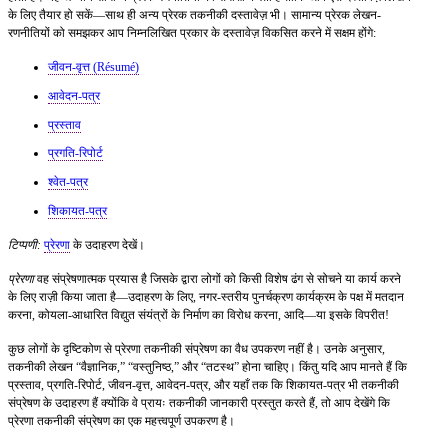
के लिए तैयार हो सकें—साथ ही अन्य प्रेरक तकनीकी दस्तावेज़ भी। सामान्य प्रेरक लेखन-
रणनीतियों को समझकर आप निम्नलिखित प्रकार के दस्तावेज़ विकसित करने में सक्षम होंगे:
जीवन-वृत्त (Résumé)
आवेदन-पत्र
प्रस्ताव
प्रगति-रिपोर्ट
श्वेत-पत्र
शिकायत-पत्र
टिप्पणी:
प्रेरणा
के उदाहरण देखें।
प्रेरणा
वह संप्रेषणात्मक प्रयास है जिसके द्वारा लोगों को किसी विशेष ढंग से सोचने या कार्य करने
के लिए राज़ी किया जाता है—उदाहरण के लिए, नगर-स्तरीय पुनर्चक्रण कार्यक्रम के पक्ष में मतदान
करना, कोयला-आधारित विद्युत संयंत्रों के निर्माण का विरोध करना, आदि—या इसके विपरीत!
कुछ लोगों के दृष्टिकोण से प्रेरणा तकनीकी संप्रेषण का वैध उपकरण नहीं है। उनके अनुसार,
तकनीकी लेखन “वैज्ञानिक,” “वस्तुनिष्ठ,” और “तटस्थ” होना चाहिए। किंतु यदि आप मानते हैं कि
प्रस्ताव, प्रगति-रिपोर्ट, जीवन-वृत्त, आवेदन-पत्र, और यहाँ तक कि शिकायत-पत्र भी तकनीकी
संप्रेषण के उदाहरण हैं क्योंकि वे प्रायः तकनीकी जानकारी प्रस्तुत करते हैं, तो आप देखेंगे कि
प्रेरणा तकनीकी संप्रेषण का एक महत्त्वपूर्ण उपकरण है।