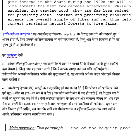
प्रति-तर्क का उदाहरण।
यह अनुच्छेद पुनर्चक्रण (recycling) के विरुद्ध एक तर्क को दोहराते हुए
आरंभ होता है, फिर उसकी आंशिक सत्यता को स्वीकार करता है, किंतु अंत में यह दिखाता है कि वह
मुख्य मुद्दे से अप्रासंगिक है।
पूरा
उदाहरण
देखें।
स्वीकारोक्ति (Concession).
स्वीकारोक्ति में आप यह मानते हैं कि विरोधी पक्ष के कुछ तर्कों में
कुछ वैधता है, किंतु आप यह स्पष्ट करते हैं कि वे आपके समग्र तर्क को क्षति नहीं पहुँचाते।
स्वीकारोक्ति आपकी व्यक्तिगत अपील को सुदृढ़ करती है: यह आपको अधिक उदार और खुले विचारों
वाला दर्शाती है।
संश्लेषण (Synthesis).
आधुनिक वक्तृत्वविद् हमें यह सलाह देते हैं कि प्रेरणा की प्रक्रिया को
पूर्ण युद्ध—जीत या हार—के रूप में न देखें। जब लोग अपने मतों में जड़ हो जाते हैं, तो वे दूसरे पक्ष के
तर्कों को सुनना बंद कर देते हैं। ऐसी कठोरता समस्या के समाधान और सामान्य जीवन की ओर बढ़ने
में बाधा बनती है। इसके स्थान पर प्रति-तर्क, प्रत्युत्तर और स्वीकारोक्ति की प्रक्रिया ईमानदार
और निरंतर होनी चाहिए, जब तक कि सभी पक्ष संश्लेषण तक न पहुँच जाएँ—एक मध्य मार्ग जहाँ वे
अपने “हथियार” रखकर सहमति बना सकें।