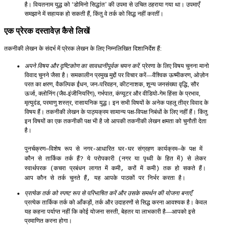
है। वियतनाम युद्ध को ‘डोमिनो सिद्धांत’ की उपमा से उचित ठहराया गया था। उपमाएँ
समझाने में सहायक हो सकती हैं, किंतु वे तर्क को सिद्ध नहीं करतीं।
एक प्रेरक दस्तावेज़ कैसे लिखें
तकनीकी लेखन के संदर्भ में प्रेरक लेखन के लिए निम्नलिखित दिशानिर्देश हैं:
अपने विषय और दृष्टिकोण का सावधानीपूर्वक चयन करें.
प्रेरणा के लिए विषय चुनना मानो
विवाद चुनने जैसा है। समकालीन प्रमुख मुद्दों पर विचार करें—वैश्विक ऊष्मीकरण, ओज़ोन
परत का क्षरण, वैकल्पिक ईंधन, जन-परिवहन, कीटनाशक, शून्य जनसंख्या वृद्धि, सौर
ऊर्जा, क्लोनिंग (जैव-इंजीनियरिंग), गर्भपात, कंप्यूटर और वीडियो-गेम हिंसा के प्रभाव,
मृत्युदंड, परमाणु शस्त्र, रासायनिक युद्ध। इन सभी विषयों के अनेक पहलू तीव्र विवाद के
विषय हैं। तकनीकी लेखन के पाठ्यक्रम सामान्य पक्ष-विपक्ष निबंधों के लिए नहीं हैं। किंतु
इन विषयों का एक तकनीकी पक्ष भी है जो आपकी तकनीकी लेखन क्षमता को चुनौती देता
है।
पुनर्चक्रण—विशेष रूप से नगर-आधारित घर-घर संग्रहण कार्यक्रम—के पक्ष में
कौन से तार्किक तर्क हैं? ये परोपकारी (नगर या पृथ्वी के हित में) से लेकर
स्वार्थपरक (कचरा प्रबंधन लागत में कमी, करों में कमी) तक हो सकते हैं।
आप कौन से तर्क चुनते हैं, यह आपके पाठकों पर निर्भर करता है।
प्रत्येक तर्क को स्पष्ट रूप से परिभाषित करें और उसके समर्थन की योजना बनाएँ.
प्रत्येक तार्किक तर्क को आँकड़ों, तर्क और उदाहरणों से सिद्ध करना आवश्यक है। केवल
यह कहना पर्याप्त नहीं कि कोई योजना सस्ती, बेहतर या लाभकारी है—आपको इसे
प्रमाणित करना होगा।