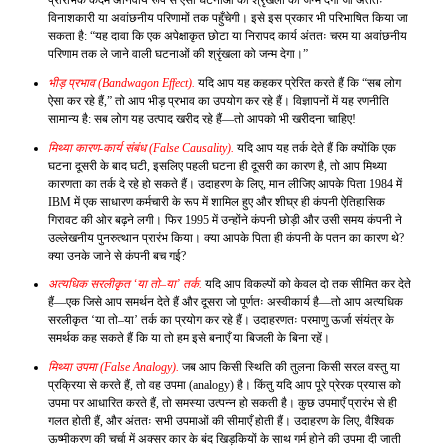
प्रारंभिक कदम अनिवार्य रूप से ऐसी घटनाओं की श्रृंखला को जन्म देगा जो अंततः
विनाशकारी या अवांछनीय परिणामों तक पहुँचेगी। इसे इस प्रकार भी परिभाषित किया जा
सकता है: “यह दावा कि एक अपेक्षाकृत छोटा या निरापद कार्य अंततः चरम या अवांछनीय
परिणाम तक ले जाने वाली घटनाओं की श्रृंखला को जन्म देगा।”
भीड़ प्रभाव (Bandwagon Effect).
यदि आप यह कहकर प्रेरित करते हैं कि “सब लोग
ऐसा कर रहे हैं,” तो आप भीड़ प्रभाव का उपयोग कर रहे हैं। विज्ञापनों में यह रणनीति
सामान्य है: सब लोग यह उत्पाद खरीद रहे हैं—तो आपको भी खरीदना चाहिए!
मिथ्या कारण-कार्य संबंध (False Causality).
यदि आप यह तर्क देते हैं कि क्योंकि एक
घटना दूसरी के बाद घटी, इसलिए पहली घटना ही दूसरी का कारण है, तो आप मिथ्या
कारणता का तर्क दे रहे हो सकते हैं। उदाहरण के लिए, मान लीजिए आपके पिता 1984 में
IBM में एक साधारण कर्मचारी के रूप में शामिल हुए और शीघ्र ही कंपनी ऐतिहासिक
गिरावट की ओर बढ़ने लगी। फिर 1995 में उन्होंने कंपनी छोड़ी और उसी समय कंपनी ने
उल्लेखनीय पुनरुत्थान प्रारंभ किया। क्या आपके पिता ही कंपनी के पतन का कारण थे?
क्या उनके जाने से कंपनी बच गई?
अत्यधिक सरलीकृत ‘या तो–या’ तर्क.
यदि आप विकल्पों को केवल दो तक सीमित कर देते
हैं—एक जिसे आप समर्थन देते हैं और दूसरा जो पूर्णतः अस्वीकार्य है—तो आप अत्यधिक
सरलीकृत ‘या तो–या’ तर्क का प्रयोग कर रहे हैं। उदाहरणतः परमाणु ऊर्जा संयंत्र के
समर्थक कह सकते हैं कि या तो हम इसे बनाएँ या बिजली के बिना रहें।
मिथ्या उपमा (False Analogy).
जब आप किसी स्थिति की तुलना किसी सरल वस्तु या
प्रक्रिया से करते हैं, तो वह उपमा (analogy) है। किंतु यदि आप पूरे प्रेरक प्रयास को
उपमा पर आधारित करते हैं, तो समस्या उत्पन्न हो सकती है। कुछ उपमाएँ प्रारंभ से ही
गलत होती हैं, और अंततः सभी उपमाओं की सीमाएँ होती हैं। उदाहरण के लिए, वैश्विक
ऊष्मीकरण की चर्चा में अक्सर कार के बंद खिड़कियों के साथ गर्म होने की उपमा दी जाती