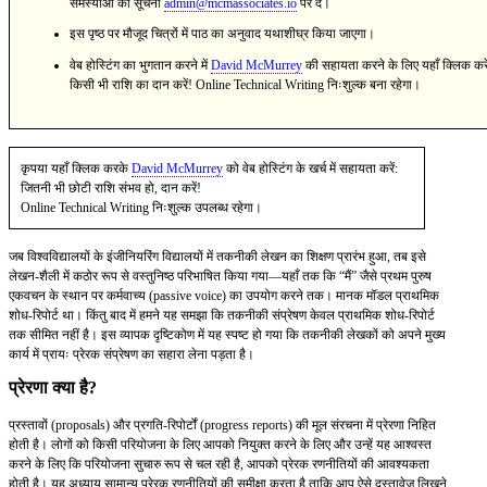
समस्याओं की सूचना
admin@mcmassociates.io
पर दें।
इस पृष्ठ पर मौजूद चित्रों में पाठ का अनुवाद यथाशीघ्र किया जाएगा।
वेब होस्टिंग का भुगतान करने में
David McMurrey
की सहायता करने के लिए यहाँ क्लिक करे
किसी भी राशि का दान करें! Online Technical Writing निःशुल्क बना रहेगा।
कृपया यहाँ क्लिक करके
David McMurrey
को वेब होस्टिंग के खर्च में सहायता करें:
जितनी भी छोटी राशि संभव हो, दान करें!
Online Technical Writing निःशुल्क उपलब्ध रहेगा।
जब विश्वविद्यालयों के इंजीनियरिंग विद्यालयों में तकनीकी लेखन का शिक्षण प्रारंभ हुआ, तब इसे
लेखन-शैली में कठोर रूप से वस्तुनिष्ठ परिभाषित किया गया—यहाँ तक कि “मैं” जैसे प्रथम पुरुष
एकवचन के स्थान पर कर्मवाच्य (passive voice) का उपयोग करने तक। मानक मॉडल प्राथमिक
शोध-रिपोर्ट था। किंतु बाद में हमने यह समझा कि तकनीकी संप्रेषण केवल प्राथमिक शोध-रिपोर्ट
तक सीमित नहीं है। इस व्यापक दृष्टिकोण में यह स्पष्ट हो गया कि तकनीकी लेखकों को अपने मुख्य
कार्य में प्रायः प्रेरक संप्रेषण का सहारा लेना पड़ता है।
प्रेरणा क्या है?
प्रस्तावों (proposals) और प्रगति-रिपोर्टों (progress reports) की मूल संरचना में प्रेरणा निहित
होती है। लोगों को किसी परियोजना के लिए आपको नियुक्त करने के लिए और उन्हें यह आश्वस्त
करने के लिए कि परियोजना सुचारु रूप से चल रही है, आपको प्रेरक रणनीतियों की आवश्यकता
होती है। यह अध्याय सामान्य प्रेरक रणनीतियों की समीक्षा करता है ताकि आप ऐसे दस्तावेज़ लिखने