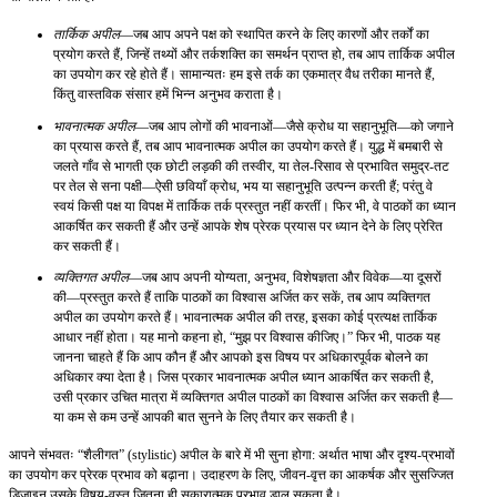
तार्किक अपील
—जब आप अपने पक्ष को स्थापित करने के लिए कारणों और तर्कों का
प्रयोग करते हैं, जिन्हें तथ्यों और तर्कशक्ति का समर्थन प्राप्त हो, तब आप तार्किक अपील
का उपयोग कर रहे होते हैं। सामान्यतः हम इसे तर्क का एकमात्र वैध तरीका मानते हैं,
किंतु वास्तविक संसार हमें भिन्न अनुभव कराता है।
भावनात्मक अपील
—जब आप लोगों की भावनाओं—जैसे क्रोध या सहानुभूति—को जगाने
का प्रयास करते हैं, तब आप भावनात्मक अपील का उपयोग करते हैं। युद्ध में बमबारी से
जलते गाँव से भागती एक छोटी लड़की की तस्वीर, या तेल-रिसाव से प्रभावित समुद्र-तट
पर तेल से सना पक्षी—ऐसी छवियाँ क्रोध, भय या सहानुभूति उत्पन्न करती हैं; परंतु वे
स्वयं किसी पक्ष या विपक्ष में तार्किक तर्क प्रस्तुत नहीं करतीं। फिर भी, वे पाठकों का ध्यान
आकर्षित कर सकती हैं और उन्हें आपके शेष प्रेरक प्रयास पर ध्यान देने के लिए प्रेरित
कर सकती हैं।
व्यक्तिगत अपील
—जब आप अपनी योग्यता, अनुभव, विशेषज्ञता और विवेक—या दूसरों
की—प्रस्तुत करते हैं ताकि पाठकों का विश्वास अर्जित कर सकें, तब आप व्यक्तिगत
अपील का उपयोग करते हैं। भावनात्मक अपील की तरह, इसका कोई प्रत्यक्ष तार्किक
आधार नहीं होता। यह मानो कहना हो, “मुझ पर विश्वास कीजिए।” फिर भी, पाठक यह
जानना चाहते हैं कि आप कौन हैं और आपको इस विषय पर अधिकारपूर्वक बोलने का
अधिकार क्या देता है। जिस प्रकार भावनात्मक अपील ध्यान आकर्षित कर सकती है,
उसी प्रकार उचित मात्रा में व्यक्तिगत अपील पाठकों का विश्वास अर्जित कर सकती है—
या कम से कम उन्हें आपकी बात सुनने के लिए तैयार कर सकती है।
आपने संभवतः “शैलीगत” (stylistic) अपील के बारे में भी सुना होगा: अर्थात भाषा और दृश्य-प्रभावों
का उपयोग कर प्रेरक प्रभाव को बढ़ाना। उदाहरण के लिए, जीवन-वृत्त का आकर्षक और सुसज्जित
डिज़ाइन उसके विषय-वस्तु जितना ही सकारात्मक प्रभाव डाल सकता है।