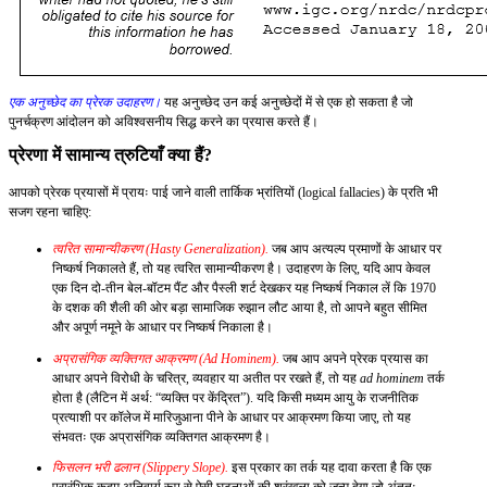
एक अनुच्छेद का प्रेरक उदाहरण।
यह अनुच्छेद उन कई अनुच्छेदों में से एक हो सकता है जो
पुनर्चक्रण आंदोलन को अविश्वसनीय सिद्ध करने का प्रयास करते हैं।
प्रेरणा में सामान्य त्रुटियाँ क्या हैं?
आपको प्रेरक प्रयासों में प्रायः पाई जाने वाली तार्किक भ्रांतियों (logical fallacies) के प्रति भी
सजग रहना चाहिए:
त्वरित सामान्यीकरण (Hasty Generalization).
जब आप अत्यल्प प्रमाणों के आधार पर
निष्कर्ष निकालते हैं, तो यह त्वरित सामान्यीकरण है। उदाहरण के लिए, यदि आप केवल
एक दिन दो-तीन बेल-बॉटम पैंट और पैस्ली शर्ट देखकर यह निष्कर्ष निकाल लें कि 1970
के दशक की शैली की ओर बड़ा सामाजिक रुझान लौट आया है, तो आपने बहुत सीमित
और अपूर्ण नमूने के आधार पर निष्कर्ष निकाला है।
अप्रासंगिक व्यक्तिगत आक्रमण (Ad Hominem).
जब आप अपने प्रेरक प्रयास का
आधार अपने विरोधी के चरित्र, व्यवहार या अतीत पर रखते हैं, तो यह
ad hominem
तर्क
होता है (लैटिन में अर्थ: “व्यक्ति पर केंद्रित”). यदि किसी मध्यम आयु के राजनीतिक
प्रत्याशी पर कॉलेज में मारिजुआना पीने के आधार पर आक्रमण किया जाए, तो यह
संभवतः एक अप्रासंगिक व्यक्तिगत आक्रमण है।
फिसलन भरी ढलान (Slippery Slope).
इस प्रकार का तर्क यह दावा करता है कि एक