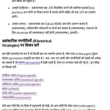
और दक्षता को बढ़ाते हैं।
अच्छी प्रक्रिया > सकारात्मक पक्ष.
API विकसित करने की सर्वोत्तम प्रथाएँ (best
practices) उन लोगों पर विचार करने से प्रारंभ होनी चाहिए जो उस API का उपयोग
करेंगे।
अच्छा उत्पाद > सकारात्मक पक्ष.
Edison 9000E कम शोर उत्पन्न करता है
(सकारात्मक); नवीकरणीय संसाधनों पर कार्य कर सकता है (सकारात्मक); स्थापना के
लिए electrician की आवश्यकता नहीं होती (सकारात्मक); इत्यादि।
अलंकारिक रणनीतियों (Rhetorical
Strategies) पर विचार करें
एक ऐसी दस्तावेज़ के रूप में जो किसी बात का समर्थन करता है, श्वेत पत्र (white paper) मूलतः
प्रेरक (persuasive) प्रकृति का होता है। अतः आप उन तत्वों और रणनीतियों को देखने की अपेक्षा
कर सकते हैं जो
प्रेरणा (persuasion)
में देखी जाती हैं, जिन पर अन्यत्र चर्चा की गई है। इन लिंक
पर क्लिक करें:
तार्किक अपील (logical appeals)
भावनात्मक अपील (emotional appeals)
व्यक्तिगत अपील (personal appeals)
खंडन (rebuttal)
प्रति-तर्क (counter-arguments)
स्वीकारोक्ति (concessions)
यदि आप नीचे दिए गए लिंक में उदाहरणों को देखें, तो आप पाएँगे कि श्वेत पत्र (white papers)