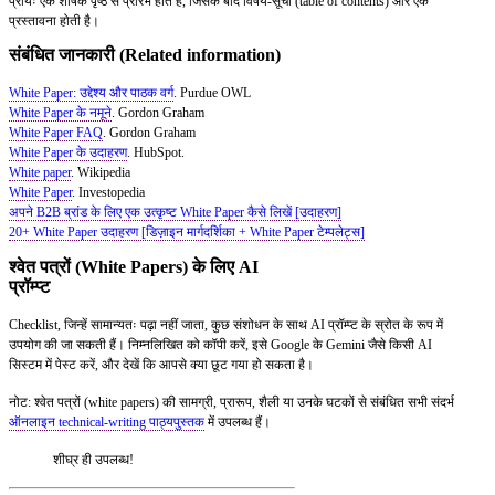
प्रायः एक शीर्षक पृष्ठ से प्रारंभ होते हैं, जिसके बाद विषय-सूची (table of contents) और एक
प्रस्तावना होती है।
संबंधित जानकारी (Related information)
White Paper: उद्देश्य और पाठक वर्ग
. Purdue OWL
White Paper के नमूने
. Gordon Graham
White Paper FAQ
. Gordon Graham
White Paper के उदाहरण
. HubSpot.
White paper
. Wikipedia
White Paper
. Investopedia
अपने B2B ब्रांड के लिए एक उत्कृष्ट White Paper कैसे लिखें [उदाहरण]
20+ White Paper उदाहरण [डिज़ाइन मार्गदर्शिका + White Paper टेम्पलेट्स]
श्वेत पत्रों (White Papers) के लिए AI
प्रॉम्प्ट
Checklist, जिन्हें सामान्यतः पढ़ा नहीं जाता, कुछ संशोधन के साथ AI प्रॉम्प्ट के स्रोत के रूप में
उपयोग की जा सकती हैं। निम्नलिखित को कॉपी करें, इसे Google के Gemini जैसे किसी AI
सिस्टम में पेस्ट करें, और देखें कि आपसे क्या छूट गया हो सकता है।
नोट: श्वेत पत्रों (white papers) की सामग्री, प्रारूप, शैली या उनके घटकों से संबंधित सभी संदर्भ
ऑनलाइन technical-writing पाठ्यपुस्तक
में उपलब्ध हैं।
शीघ्र ही उपलब्ध!