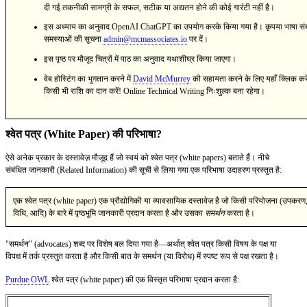
दी गई तकनीकी सामग्री के सफल, सटीक या अद्यतन होने की कोई गारंटी नहीं है।
इस अध्याय का अनुवाद OpenAI ChatGPT का उपयोग करके किया गया है। कृपया भाषा संब
समस्याओं की सूचना
admin@mcmassociates.io
पर दें।
इस पृष्ठ पर मौजूद चित्रों में पाठ का अनुवाद यथाशीघ्र किया जाएगा।
वेब होस्टिंग का भुगतान करने में
David McMurrey
की सहायता करने के लिए यहाँ क्लिक करे
किसी भी राशि का दान करें! Online Technical Writing निःशुल्क बना रहेगा।
श्वेत पत्र (White Paper) की परिभाषा?
ऐसे अनेक प्रकार के दस्तावेज़ मौजूद हैं जो स्वयं को श्वेत पत्र (white papers) बताते हैं। नीचे
संबंधित जानकारी (Related Information) की सूची से लिया गया एक परिभाषा उदाहरण प्रस्तुत है:
एक श्वेत पत्र (white paper) एक प्रौद्योगिकी या व्यावसायिक दस्तावेज़ है जो किसी परियोजना (उपकरण
विधि, आदि) के बारे में पृष्ठभूमि जानकारी प्रदान करता है और उसका
समर्थन
करता है।
"समर्थन" (advocates) शब्द पर विशेष बल दिया गया है—अर्थात् श्वेत पत्र किसी विषय के पक्ष या
विपक्ष में तर्क प्रस्तुत करता है और किसी बात के समर्थन (या विरोध) में स्पष्ट रूप से पक्ष रखता है।
Purdue OWL
श्वेत पत्र (white paper) की एक विस्तृत परिभाषा प्रदान करता है: