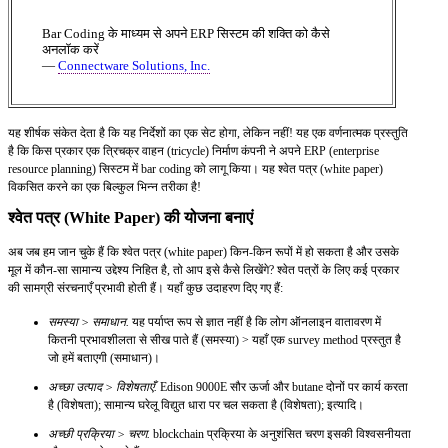
Bar Coding के माध्यम से अपने ERP सिस्टम की शक्ति को कैसे
अनलॉक करें
—
Connectware Solutions, Inc.
यह शीर्षक संकेत देता है कि यह निर्देशों का एक सेट होगा, लेकिन नहीं! यह एक वर्णनात्मक प्रस्तुति
है कि किस प्रकार एक त्रिचक्र वाहन (tricycle) निर्माण कंपनी ने अपने ERP (enterprise
resource planning) सिस्टम में bar coding को लागू किया। यह श्वेत पत्र (white paper)
विकसित करने का एक बिल्कुल भिन्न तरीका है!
श्वेत पत्र (White Paper) की योजना बनाएं
अब जब हम जान चुके हैं कि श्वेत पत्र (white paper) किन-किन रूपों में हो सकता है और उसके
मूल में कौन-सा सामान्य उद्देश्य निहित है, तो आप इसे कैसे लिखेंगे? श्वेत पत्रों के लिए कई प्रकार
की सामग्री संरचनाएँ प्रभावी होती हैं। यहाँ कुछ उदाहरण दिए गए हैं:
समस्या > समाधान.
यह पर्याप्त रूप से ज्ञात नहीं है कि लोग ऑनलाइन वातावरण में
कितनी प्रभावशीलता से सीख पाते हैं (समस्या) > यहाँ एक survey method प्रस्तुत है
जो हमें बताएगी (समाधान)।
अच्छा उत्पाद > विशेषताएँ.
Edison 9000E सौर ऊर्जा और butane दोनों पर कार्य करता
है (विशेषता); सामान्य घरेलू विद्युत धारा पर चल सकता है (विशेषता); इत्यादि।
अच्छी प्रक्रिया > चरण.
blockchain प्रक्रिया के अनुशंसित चरण इसकी विश्वसनीयता