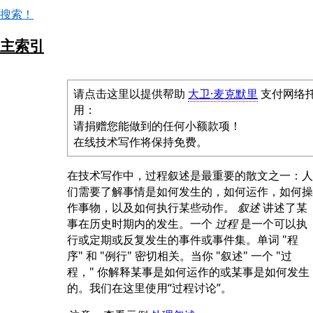
搜索！
主索引
请点击这里以提供帮助
大卫·麦克默里
支付网络
用：
请捐赠您能做到的任何小额款项！
在线技术写作将保持免费。
在技术写作中，过程叙述是最重要的散文之一：人
们需要了解事情是如何发生的，如何运作，如何操
作事物，以及如何执行某些动作。
叙述
讲述了某
事在历史时期内的发生。一个
过程
是一个可以执
行或定期或反复发生的事件或事件集。单词 "程
序" 和 "例行" 密切相关。当你 "叙述" 一个 "过
程，" 你解释某事是如何运作的或某事是如何发生
的。我们在这里使用“过程讨论”。