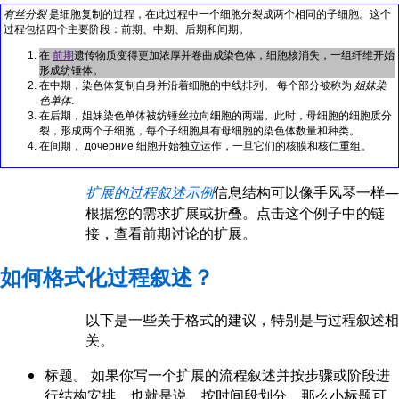
有丝分裂
是细胞复制的过程，在此过程中一个细胞分裂成两个相同的子细胞。这个
过程包括四个主要阶段：前期、中期、后期和间期。
在
前期
遗传物质变得更加浓厚并卷曲成染色体，细胞核消失，一组纤维开始
形成纺锤体。
在中期，染色体复制自身并沿着细胞的中线排列。 每个部分被称为
姐妹染
色单体
.
在后期，姐妹染色单体被纺锤丝拉向细胞的两端。此时，母细胞的细胞质分
裂，形成两个子细胞，每个子细胞具有母细胞的染色体数量和种类。
在间期， дочерние 细胞开始独立运作，一旦它们的核膜和核仁重组。
扩展的过程叙述示例
信息结构可以像手风琴一样—
根据您的需求扩展或折叠。点击这个例子中的链
接，查看前期讨论的扩展。
如何格式化过程叙述？
以下是一些关于格式的建议，特别是与过程叙述相
关。
标题。
如果你写一个扩展的流程叙述并按步骤或阶段进
行结构安排，也就是说，按时间段划分，那么小标题可