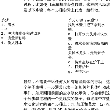
过程，比如使用滴漏咖啡壶煮咖啡。这样的活动涉
及以下步骤，每个步骤实际上代表一组行动。
步骤
个人行动（步骤1）
1. 煮水 ----------------------
找到水壶并把它拿到水
-->
槽。
2. 冲洗咖啡壶和过滤器
b. 打开水龙头并冲洗水
3. 测量新咖啡
壶
4. 倒入沸水
c. 将水壶装满到所需的
量
关掉水龙头，走到炉子
旁。
e. 将水壶放在炉子上
f. 打开炉灶
g. 等待水开
显然，不需要告诉任何人所有这些具体的行动；这
个例子表明，一步通常代表一组相关的具体行动或
事件。如果回顾前面的盐水淡化示例，你会看到这
个分步骤过程的一个更现实的例子。叙述集中在盐
水淡化过程的四个步骤上：(1) 加压和蒸发，(2) 冻
结，(3) 分离，以及 (4) 排放海水的盐水部分。