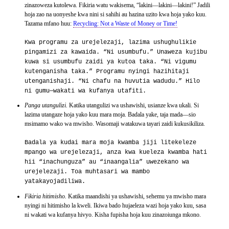
zinazoweza kutolewa. Fikiria watu wakisema, “lakini—lakini—lakini!” Jadili
hoja zao na uonyeshe kwa nini si sahihi au hazina uzito kwa hoja yako kuu.
Tazama mfano huu:
Recycling: Not a Waste of Money or Time!
Kwa programu za urejelezaji, lazima ushughulikie
pingamizi za kawaida. “Ni usumbufu.” Unaweza kujibu
kuwa si usumbufu zaidi ya kutoa taka. “Ni vigumu
kutenganisha taka.” Programu nyingi hazihitaji
utenganishaji. “Ni chafu na huvutia wadudu.” Hilo
ni gumu—wakati wa kufanya utafiti.
Panga utangulizi.
Katika utangulizi wa ushawishi, usianze kwa ukali. Si
lazima utangaze hoja yako kuu mara moja. Badala yake, taja mada—sio
msimamo wako wa mwisho. Wasomaji watakuwa tayari zaidi kukusikiliza.
Badala ya kudai mara moja kwamba jiji litekeleze
mpango wa urejelezaji, anza kwa kueleza kwamba hati
hii “inachunguza” au “inaangalia” uwezekano wa
urejelezaji. Toa muhtasari wa mambo
yatakayojadiliwa.
Fikiria hitimisho.
Katika maandishi ya ushawishi, sehemu ya mwisho mara
nyingi ni hitimisho la kweli. Ikiwa bado hujaeleza wazi hoja yako kuu, sasa
ni wakati wa kufanya hivyo. Kisha fupisha hoja kuu zinazoiunga mkono.