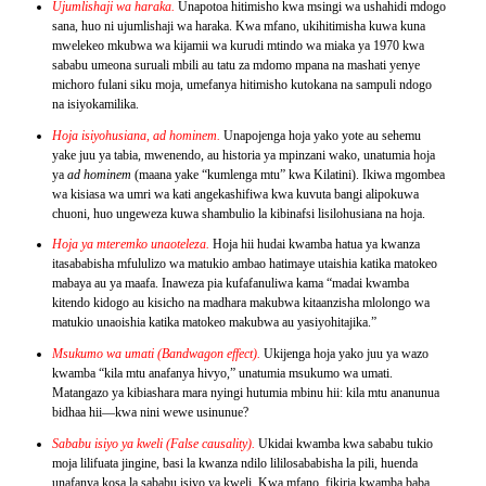
Ujumlishaji wa haraka.
Unapotoa hitimisho kwa msingi wa ushahidi mdogo
sana, huo ni ujumlishaji wa haraka. Kwa mfano, ukihitimisha kuwa kuna
mwelekeo mkubwa wa kijamii wa kurudi mtindo wa miaka ya 1970 kwa
sababu umeona suruali mbili au tatu za mdomo mpana na mashati yenye
michoro fulani siku moja, umefanya hitimisho kutokana na sampuli ndogo
na isiyokamilika.
Hoja isiyohusiana, ad hominem.
Unapojenga hoja yako yote au sehemu
yake juu ya tabia, mwenendo, au historia ya mpinzani wako, unatumia hoja
ya
ad hominem
(maana yake “kumlenga mtu” kwa Kilatini). Ikiwa mgombea
wa kisiasa wa umri wa kati angekashifiwa kwa kuvuta bangi alipokuwa
chuoni, huo ungeweza kuwa shambulio la kibinafsi lisilohusiana na hoja.
Hoja ya mteremko unaoteleza.
Hoja hii hudai kwamba hatua ya kwanza
itasababisha mfululizo wa matukio ambao hatimaye utaishia katika matokeo
mabaya au ya maafa. Inaweza pia kufafanuliwa kama “madai kwamba
kitendo kidogo au kisicho na madhara makubwa kitaanzisha mlolongo wa
matukio unaoishia katika matokeo makubwa au yasiyohitajika.”
Msukumo wa umati (Bandwagon effect).
Ukijenga hoja yako juu ya wazo
kwamba “kila mtu anafanya hivyo,” unatumia msukumo wa umati.
Matangazo ya kibiashara mara nyingi hutumia mbinu hii: kila mtu ananunua
bidhaa hii—kwa nini wewe usinunue?
Sababu isiyo ya kweli (False causality).
Ukidai kwamba kwa sababu tukio
moja lilifuata jingine, basi la kwanza ndilo lililosababisha la pili, huenda
unafanya kosa la sababu isiyo ya kweli. Kwa mfano, fikiria kwamba baba