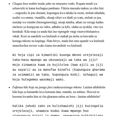
Chagua kwa makini mada yako na mtazamo wako.
Kupata mradi wa
ushawishi ni kama kuchagua pambano. Fikiria masuala makuu ya siku hizi
—ongezeko la joto duniani, kupungua kwa tabaka la ozoni, nishati mbadala,
usafiri wa umma, viuatilifu, ukuaji sifuri wa idadi ya watu, nishati ya jua,
uundaji wa viumbe (bioengineering), utoaji mimba, athari za vurugu katika
michezo ya kompyuta na video, adhabu ya kifo, silaha za nyuklia, vita vya
kemikali. Kila moja ya mada hizi ina vipengele vingi vinavyobishaniwa
vikali. Kozi za uandishi wa kiufundi si mahali pa insha za kawaida za
kuunga mkono na kupinga. Hata hivyo, mada hizi zina upande wa kiufundi
unaochochea uwezo wako kama mwandishi wa kiufundi.
Ni hoja zipi za kimantiki kuunga mkono urejelezaji
taka—hasa mpango wa ukusanyaji wa taka wa jiji?
Hoja zinaweza kuwa za kujitolea (kwa ajili ya jiji
au sayari) au za manufaa binafsi (kupunguza gharama
za usimamizi wa taka, kupunguza kodi). Uchaguzi wa
hoja hutegemea wasomaji wako.
Fafanua kila hoja na panga jinsi utakavyoziunga mkono.
Lazima uthibitishe
kila hoja ya kimantiki kwa kutumia data, mantiki, na mifano. Huwezi tu
kusema kwamba kitu ni cha gharama nafuu au bora—lazima uthibitishe!
Katika juhudi zako za kulishawishi jiji kuzingatia
urejelezaji, unaweza kudai kuwa mpango huo
utapunguza hitaji la dampo. Unawezaje kuthibitisha