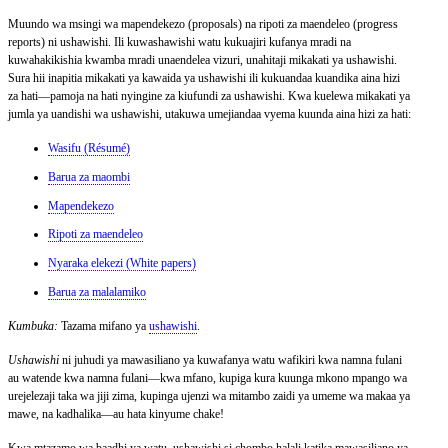
Muundo wa msingi wa mapendekezo (proposals) na ripoti za maendeleo (progress
reports) ni ushawishi. Ili kuwashawishi watu kukuajiri kufanya mradi na
kuwahakikishia kwamba mradi unaendelea vizuri, unahitaji mikakati ya ushawishi.
Sura hii inapitia mikakati ya kawaida ya ushawishi ili kukuandaa kuandika aina hizi
za hati—pamoja na hati nyingine za kiufundi za ushawishi. Kwa kuelewa mikakati ya
jumla ya uandishi wa ushawishi, utakuwa umejiandaa vyema kuunda aina hizi za hati:
Wasifu (Résumé)
Barua za maombi
Mapendekezo
Ripoti za maendeleo
Nyaraka elekezi (White papers)
Barua za malalamiko
Kumbuka:
Tazama mifano ya
ushawishi
.
Ushawishi
ni juhudi ya mawasiliano ya kuwafanya watu wafikiri kwa namna fulani
au watende kwa namna fulani—kwa mfano, kupiga kura kuunga mkono mpango wa
urejelezaji taka wa jiji zima, kupinga ujenzi wa mitambo zaidi ya umeme wa makaa ya
mawe, na kadhalika—au hata kinyume chake!
Kwa mtazamo wa baadhi ya watu, ushawishi si chombo halali katika mawasiliano ya