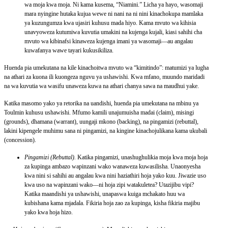
wa moja kwa moja. Ni kama kusema, “Niamini.” Licha ya hayo, wasomaji
mara nyingine hutaka kujua wewe ni nani na ni nini kinachokupa mamlaka
ya kuzungumza kwa ujasiri kuhusu mada hiyo. Kama mvuto wa kihisia
unavyoweza kutumiwa kuvutia umakini na kujenga kujali, kiasi sahihi cha
mvuto wa kibinafsi kinaweza kujenga imani ya wasomaji—au angalau
kuwafanya wawe tayari kukusikiliza.
Huenda pia umekutana na kile kinachoitwa mvuto wa “kimitindo”: matumizi ya lugha
na athari za kuona ili kuongeza nguvu ya ushawishi. Kwa mfano, muundo maridadi
na wa kuvutia wa wasifu unaweza kuwa na athari chanya sawa na maudhui yake.
Katika masomo yako ya retorika na uandishi, huenda pia umekutana na mbinu ya
Toulmin kuhusu ushawishi. Mfumo kamili unajumuisha madai (claim), misingi
(grounds), dhamana (warrant), uungaji mkono (backing), na pingamizi (rebuttal),
lakini kipengele muhimu sana ni pingamizi, na kingine kinachojulikana kama ukubali
(concession).
Pingamizi (Rebuttal).
Katika pingamizi, unashughulikia moja kwa moja hoja
za kupinga ambazo wapinzani wako wanaweza kuwasilisha. Unaonyesha
kwa nini si sahihi au angalau kwa nini haziathiri hoja yako kuu. Jiwazie uso
kwa uso na wapinzani wako—ni hoja zipi watakuletea? Utazijibu vipi?
Katika maandishi ya ushawishi, unapaswa kuiga mchakato huu wa
kubishana kama mjadala. Fikiria hoja zao za kupinga, kisha fikiria majibu
yako kwa hoja hizo.