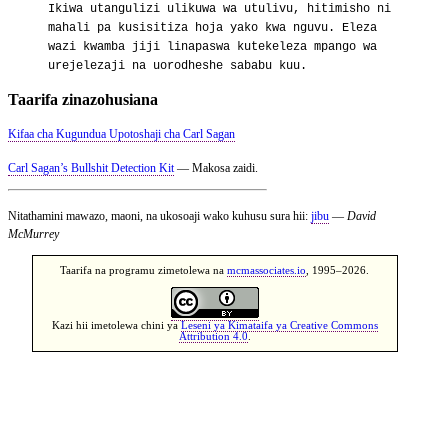
Ikiwa utangulizi ulikuwa wa utulivu, hitimisho ni
mahali pa kusisitiza hoja yako kwa nguvu. Eleza
wazi kwamba jiji linapaswa kutekeleza mpango wa
urejelezaji na uorodheshe sababu kuu.
Taarifa zinazohusiana
Kifaa cha Kugundua Upotoshaji cha Carl Sagan
Carl Sagan’s Bullshit Detection Kit
— Makosa zaidi.
Nitathamini mawazo, maoni, na ukosoaji wako kuhusu sura hii:
jibu
—
David
McMurrey
Taarifa na programu zimetolewa na
mcmassociates.io
, 1995–2026.
Kazi hii imetolewa chini ya
Leseni ya Kimataifa ya Creative Commons
Attribution 4.0
.