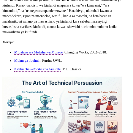
kiufundi. Kwao, uandishi wa kiufundi unapaswa kuwa “wa kisayansi,” “wa
kimaudhui,” na “usioegemea upande wowote.” Hata hivyo, ukikubali kwamba
mapendekezo, ripoti za maendeleo, wasifu, barua za maombi, na hata barua za
malalamiko ni mifano ya mawasiliano ya kiufundi kwa sababu mara nyingi
huwasilisha taarifa za kiufundi, utaona kuwa ushawishi ni chombo muhimu katika
mawasiliano ya kiufundi.
Marejeo:
Mfuatano wa Motisha wa Monroe
. Changing Works, 2002–2018.
Mbinu ya Toulmin
. Purdue OWL.
Kitabu cha
Retorika
cha Aristotle
. MIT Classics.