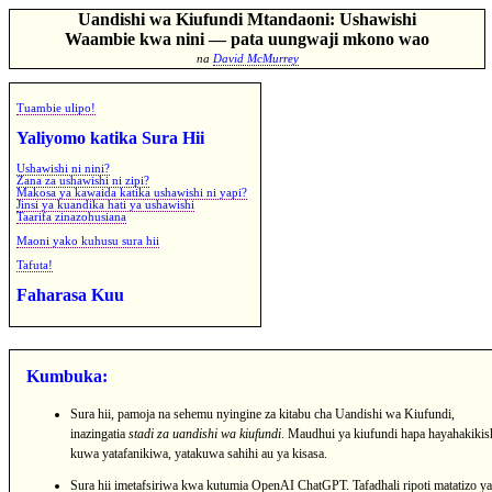
Uandishi wa Kiufundi Mtandaoni: Ushawishi
Waambie kwa nini — pata uungwaji mkono wao
na
David McMurrey
Tuambie ulipo!
Yaliyomo katika Sura Hii
Ushawishi ni nini?
Zana za ushawishi ni zipi?
Makosa ya kawaida katika ushawishi ni yapi?
Jinsi ya kuandika hati ya ushawishi
Taarifa zinazohusiana
Maoni yako kuhusu sura hii
Tafuta!
Faharasa Kuu
Kumbuka:
Sura hii, pamoja na sehemu nyingine za kitabu cha Uandishi wa Kiufundi,
inazingatia
stadi za uandishi wa kiufundi
. Maudhui ya kiufundi hapa hayahakiki
kuwa yatafanikiwa, yatakuwa sahihi au ya kisasa.
Sura hii imetafsiriwa kwa kutumia OpenAI ChatGPT. Tafadhali ripoti matatizo ya