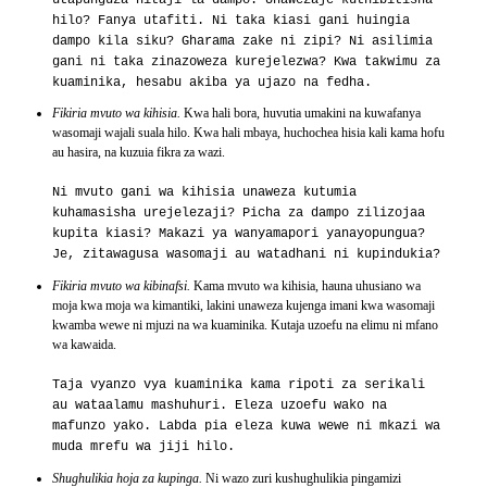
hilo? Fanya utafiti. Ni taka kiasi gani huingia
dampo kila siku? Gharama zake ni zipi? Ni asilimia
gani ni taka zinazoweza kurejelezwa? Kwa takwimu za
kuaminika, hesabu akiba ya ujazo na fedha.
Fikiria mvuto wa kihisia.
Kwa hali bora, huvutia umakini na kuwafanya
wasomaji wajali suala hilo. Kwa hali mbaya, huchochea hisia kali kama hofu
au hasira, na kuzuia fikra za wazi.
Ni mvuto gani wa kihisia unaweza kutumia
kuhamasisha urejelezaji? Picha za dampo zilizojaa
kupita kiasi? Makazi ya wanyamapori yanayopungua?
Je, zitawagusa wasomaji au watadhani ni kupindukia?
Fikiria mvuto wa kibinafsi.
Kama mvuto wa kihisia, hauna uhusiano wa
moja kwa moja wa kimantiki, lakini unaweza kujenga imani kwa wasomaji
kwamba wewe ni mjuzi na wa kuaminika. Kutaja uzoefu na elimu ni mfano
wa kawaida.
Taja vyanzo vya kuaminika kama ripoti za serikali
au wataalamu mashuhuri. Eleza uzoefu wako na
mafunzo yako. Labda pia eleza kuwa wewe ni mkazi wa
muda mrefu wa jiji hilo.
Shughulikia hoja za kupinga.
Ni wazo zuri kushughulikia pingamizi