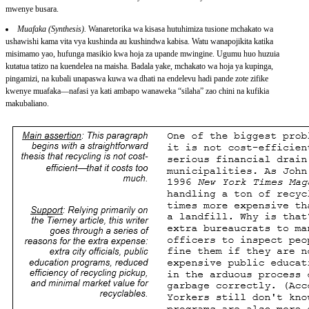
mwenye busara.
Muafaka (Synthesis).
Wanaretorika wa kisasa hutuhimiza tusione mchakato wa
ushawishi kama vita vya kushinda au kushindwa kabisa. Watu wanapojikita katika
misimamo yao, hufunga masikio kwa hoja za upande mwingine. Ugumu huo huzuia
kutatua tatizo na kuendelea na maisha. Badala yake, mchakato wa hoja ya kupinga,
pingamizi, na kubali unapaswa kuwa wa dhati na endelevu hadi pande zote zifike
kwenye muafaka—nafasi ya kati ambapo wanaweka “silaha” zao chini na kufikia
makubaliano.