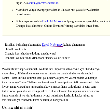
lugha kwa
admin@mcmassociates.io
.
Maandishi yaliyo kwenye picha katika ukurasa huu yatatafsiriwa haraka
iwezekanavyo.
Bofya hapa kumsaidia
David McMurrey
kulipia gharama za upangishaji wa tovut
Changia kiasi chochote! Online Technical Writing itaendelea kuwa bure.
Tafadhali bofya hapa kumsaidia
David McMurrey
kulipia gharama za
uhifadhi wa tovuti:
Changia kiasi chochote kidogo unachoweza!
Uandishi wa Kiufundi Mtandaoni utaendelea kuwa bure.
Wakati ufundishaji wa uandishi wa kiufundi ulipoanza katika vyuo vya uhandisi vya
vyuo vikuu, ulifafanuliwa kama wenye mtindo wa uandishi ulio wa kimaudhui
kabisa—hata kufikia kutumia kauli ya kutendwa (passive voice) badala ya nafsi ya
kwanza umoja “mimi.” Mfano wa kawaida ulikuwa ripoti ya utafiti wa msingi. Hata
hivyo, tangu wakati huo tumetambua kuwa mawasiliano ya kiufundi ni zaidi sana
kuliko ripoti ya utafiti wa msingi pekee. Katika mtazamo huu mpana, imekuwa wazi
kuwa waandishi wa kiufundi mara nyingi hulazimika kushiriki katika juhudi za
mawasiliano ya ushawishi kama sehemu ya kazi yao kuu.
Ushawishi ni nini?