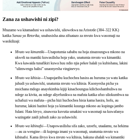
Zana za ushawishi ni zipi?
Mtazamo wa kitamaduni wa ushawishi, uliowekwa na Aristotle (384–322 KK)
katika
Sanaa ya Retorika
, unahusisha aina zifuatazo za mvuto kwa wasomaji na
wasikilizaji:
Mvuto wa kimantiki
—Unapotumia sababu na hoja zinazoungwa mkono na
ukweli na mantiki kuwasilisha hoja yako, unatumia mvuto wa kimantiki.
Kwa kawaida tunafikiri kuwa huu ndio njia pekee halali ya kubishana, lakini
“ulimwengu halisi” unaonyesha vinginevyo.
Mvuto wa kihisia
—Unapojaribu kuchochea hasira au huruma ya watu katika
juhudi ya ushawishi, unatumia mvuto wa kihisia. Kuonyesha picha ya
msichana mdogo anayekimbia kijiji kinachoungua kilichoshambuliwa na
ndege za kivita, au ndege aliyefunikwa na mafuta katika ufuo uliokumbwa na
uchafuzi wa mafuta—picha hizi huchochea hisia kama hasira, hofu, au
huruma; lakini hazitoi hoja ya kimantiki kuunga mkono au kupinga jambo
fulani. Hata hivyo, zinaweza kuvutia umakini wa wasomaji na kuwafanya
wazingatie zaidi juhudi zako za ushawishi.
Mvuto wa kibinafsi
—Unapowasilisha sifa zako, uzoefu, utaalamu, na hekima
—au za wengine—ili kujenga imani ya wasomaji, unatumia mvuto wa
kibinafsi. Kama ilivyo kwa mvuto wa kihisia, hakuna uhalali wa kimantiki