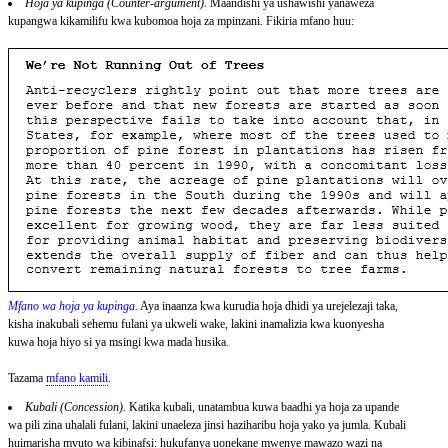
Hoja ya kupinga (Counter-argument).
Maandishi ya ushawishi yanaweza
kupangwa kikamilifu kwa kubomoa hoja za mpinzani. Fikiria mfano huu:
Mfano wa hoja ya kupinga.
Aya inaanza kwa kurudia hoja dhidi ya urejelezaji taka,
kisha inakubali sehemu fulani ya ukweli wake, lakini inamalizia kwa kuonyesha
kuwa hoja hiyo si ya msingi kwa mada husika.
Tazama
mfano kamili
.
Kubali (Concession).
Katika kubali, unatambua kuwa baadhi ya hoja za upande
wa pili zina uhalali fulani, lakini unaeleza jinsi haziharibu hoja yako ya jumla. Kubali
huimarisha mvuto wa kibinafsi: hukufanya uonekane mwenye mawazo wazi na