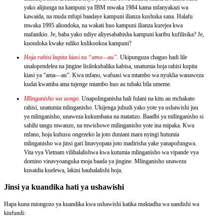
yako alijiunga na kampuni ya IBM mwaka 1984 kama mfanyakazi wa
kawaida, na muda mfupi baadaye kampuni ilianza kushuka sana. Halafu
mwaka 1995 aliondoka, na wakati huo kampuni ilianza kurejea kwa
mafanikio. Je, baba yako ndiye aliyesababisha kampuni karibu kufilisika? Je,
kuondoka kwake ndiko kulikookoa kampuni?
Hoja rahisi kupita kiasi za “ama—au”.
Ukipunguza chaguo hadi lile
unalopendelea na jingine lisilokubalika kabisa, unatumia hoja rahisi kupita
kiasi ya “ama—au”. Kwa mfano, wafuasi wa mtambo wa nyuklia wanaweza
kudai kwamba ama tujenge mtambo huo au tubaki bila umeme.
Mlinganisho wa uongo.
Unapolinganisha hali fulani na kitu au mchakato
rahisi, unatumia mlinganisho. Ukijenga juhudi yako yote ya ushawishi juu
ya mlinganisho, unaweza kukumbana na matatizo. Baadhi ya milinganisho si
sahihi tangu mwanzo, na mwishowe milinganisho yote ina mipaka. Kwa
mfano, hoja kuhusu ongezeko la joto duniani mara nyingi hutumia
mlinganisho wa jinsi gari linavyopata joto madirisha yake yanapofungwa.
Vita vya Vietnam vilihalalishwa kwa kutumia mlinganisho wa vipande vya
domino vinavyoanguka moja baada ya jingine. Mlinganisho unaweza
kusaidia kuelewa, lakini hauhalalishi hoja.
Jinsi ya kuandika hati ya ushawishi
Hapa kuna miongozo ya kuandika kwa ushawishi katika muktadha wa uandishi wa
kiufundi: