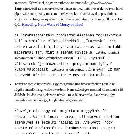
szemben. Képzelje el, hogy az emberek azt mondják: „de—de—de—!”
Tárgyalja ezeket az ellenérveket, és mutassa meg, miért tévesek, hogyan lehet
rájuk válaszolni, vagy miért nem relevánsak a fő állításával kapcsolatban.
Vegye észre, hogy az újrahasznosítást támogató dokumentum az ellenérvekre
épül:
Recycling: Not a Waste of Money or Time!
Az újrahasznosítási programok esetében foglalkoznia
„Ez macerás.”
kell a szokásos ellenvetésekkel.
Erre
azt válaszolhatja, hogy az újrahasznosítás nem több
„Nehéz mindent
macerával jár, mint a szemét kivitele.
szétválogatni és külön edényekben tartani.”
Erre egyszerű a
válasz—sok újrahasznosítási program nem igényel
„Koszos és odavonzza a kártevőket.”
külön válogatást.
Ez már
nehezebb kérdés — itt ideje egy kis kutatásnak.
Tervezze meg a bevezetést.
Egy meggyőző írás bevezetésében nem lehet
rögtön támadó hangnemben kezdeni. Nem szükséges azonnal kimondani a fő
állítását. Inkább csak jelezze a témát—ne a fő érvet róla. Az olvasók így
nagyobb valószínűséggel hajlandók végighallgatni.
Képzelje el, hogy már megírta a meggyőzés fő
részeit. Vannak logikus érvei, ellenérvei, esetleg
személyes és érzelmi hatásai is. Ahelyett, hogy
követelné a várostól az újrahasznosítási program