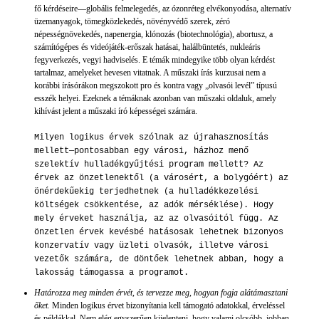
fő kérdéseire—globális felmelegedés, az ózonréteg elvékonyodása, alternatív
üzemanyagok, tömegközlekedés, növényvédő szerek, zéró
népességnövekedés, napenergia, klónozás (biotechnológia), abortusz, a
számítógépes és videójáték-erőszak hatásai, halálbüntetés, nukleáris
fegyverkezés, vegyi hadviselés. E témák mindegyike több olyan kérdést
tartalmaz, amelyeket hevesen vitatnak. A műszaki írás kurzusai nem a
korábbi írásórákon megszokott pro és kontra vagy „olvasói levél” típusú
esszék helyei. Ezeknek a témáknak azonban van műszaki oldaluk, amely
kihívást jelent a műszaki író képességei számára.
Milyen logikus érvek szólnak az újrahasznosítás
mellett—pontosabban egy városi, házhoz menő
szelektív hulladékgyűjtési program mellett? Az
érvek az önzetlenektől (a városért, a bolygóért) az
önérdekűekig terjedhetnek (a hulladékkezelési
költségek csökkentése, az adók mérséklése). Hogy
mely érveket használja, az az olvasóitól függ. Az
önzetlen érvek kevésbé hatásosak lehetnek bizonyos
konzervatív vagy üzleti olvasók, illetve városi
vezetők számára, de döntőek lehetnek abban, hogy a
lakosság támogassa a programot.
Határozza meg minden érvét, és tervezze meg, hogyan fogja alátámasztani
őket.
Minden logikus érvet bizonyítania kell támogató adatokkal, érveléssel
és példákkal. Nem elég egyszerűen kijelenteni, hogy valami olcsóbb, jobban