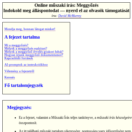
Online műszaki írás: Meggyőzés
Indokold meg álláspontodat — nyerd el az olvasók támogatását
írta:
David McMurrey
Mondja meg, honnan látogat minket!
A fejezet tartalma
Mi a meggyőzés?
Melyek a meggyőzés eszközei?
Melyek a meggyőző érvelés gyakori hibái?
Hogyan írjunk meggyőző dokumentumot?
Kapcsolódó források
AI-promptok az instrukciókhoz
Vélemény a fejezetről
Keresés
Fő tartalomjegyzék
Megjegyzés:
Ez a fejezet, valamint a Műszaki Írás teljes tankönyve, a
műszaki írás készségeire
összpontosít.
Az itt található műszaki tartalom sikeressége, pontossága vagy időszerűsége nem