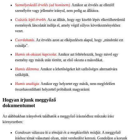
Személyeskedő érvelés (ad hominem).
Amikor az érvelés az ellenfél
személyére vagy jellemére irányul, nem pedig az állításra.
Csúszós lejtő érvelés.
Az az állítás, hogy egy kisebb lépés elkerülhetetlenül
események láncolatát indítja el, amely végül súlyos következményekhez
vezet.
Csordahatás.
Az érvelés azon az elképzelésen alapul, hogy „mindenki ezt
csinálja”.
Hamis ok-okozati kapcsolat.
Amikor azt feltételezzük, hogy mivel egy
esemény egy másik után történt, az első okozta a másodikat.
Hamis dilemma.
Amikor a lehetőségeket két szélsőséges alternatívára
szűkítjük.
Hamis analógia.
Amikor egy helyzetet egy másik, nem megfelelően
összehasonlítható helyzettel próbálunk magyarázni.
Hogyan írjunk meggyőző
dokumentumot
Az alábbiakban irányelvek találhatók a meggyőző írásmódhoz műszaki írási
környezetben:
Gondosan válassza ki a témáját és a megközelítés módját.
A meggyőző
íráshoz témát választani olyan, mint verekedést keresni. Gondoljon a korunk