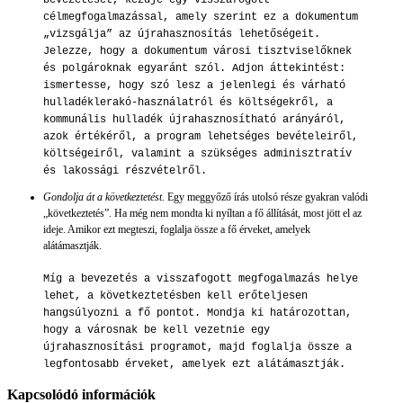
bevezetését, kezdje egy visszafogott
célmegfogalmazással, amely szerint ez a dokumentum
„vizsgálja” az újrahasznosítás lehetőségeit.
Jelezze, hogy a dokumentum városi tisztviselőknek
és polgároknak egyaránt szól. Adjon áttekintést:
ismertesse, hogy szó lesz a jelenlegi és várható
hulladéklerakó-használatról és költségekről, a
kommunális hulladék újrahasznosítható arányáról,
azok értékéről, a program lehetséges bevételeiről,
költségeiről, valamint a szükséges adminisztratív
és lakossági részvételről.
Gondolja át a következtetést.
Egy meggyőző írás utolsó része gyakran valódi
„következtetés”. Ha még nem mondta ki nyíltan a fő állítását, most jött el az
ideje. Amikor ezt megteszi, foglalja össze a fő érveket, amelyek
alátámasztják.
Míg a bevezetés a visszafogott megfogalmazás helye
lehet, a következtetésben kell erőteljesen
hangsúlyozni a fő pontot. Mondja ki határozottan,
hogy a városnak be kell vezetnie egy
újrahasznosítási programot, majd foglalja össze a
legfontosabb érveket, amelyek ezt alátámasztják.
Kapcsolódó információk