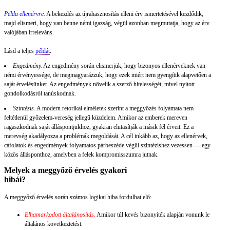
Példa ellenérvre.
A bekezdés az újrahasznosítás elleni érv ismertetésével kezdődik,
majd elismeri, hogy van benne némi igazság, végül azonban megmutatja, hogy az érv
valójában irreleváns.
Lásd a teljes
példát
.
Engedmény.
Az engedmény során elismerjük, hogy bizonyos ellenérveknek van
némi érvényessége, de megmagyarázzuk, hogy ezek miért nem gyengítik alapvetően a
saját érvelésünket. Az engedmények növelik a szerző hitelességét, mivel nyitott
gondolkodásról tanúskodnak.
Szintézis.
A modern retorikai elméletek szerint a meggyőzés folyamata nem
feltétlenül győzelem-vereség jellegű küzdelem. Amikor az emberek mereven
ragaszkodnak saját álláspontjukhoz, gyakran elutasítják a másik fél érveit. Ez a
merevség akadályozza a problémák megoldását. A cél inkább az, hogy az ellenérvek,
cáfolatok és engedmények folyamatos párbeszéde végül szintézishez vezessen — egy
közös állásponthoz, amelyben a felek kompromisszumra jutnak.
Melyek a meggyőző érvelés gyakori
hibái?
A meggyőző érvelés során számos logikai hiba fordulhat elő:
Elhamarkodott általánosítás.
Amikor túl kevés bizonyíték alapján vonunk le
általános következtetést.