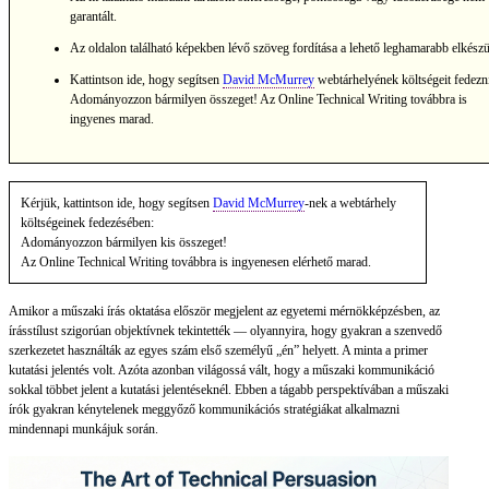
garantált.
Az oldalon található képekben lévő szöveg fordítása a lehető leghamarabb elkészü
Kattintson ide, hogy segítsen
David McMurrey
webtárhelyének költségeit fedezn
Adományozzon bármilyen összeget! Az Online Technical Writing továbbra is
ingyenes marad.
Kérjük, kattintson ide, hogy segítsen
David McMurrey
-nek a webtárhely
költségeinek fedezésében:
Adományozzon bármilyen kis összeget!
Az Online Technical Writing továbbra is ingyenesen elérhető marad.
Amikor a műszaki írás oktatása először megjelent az egyetemi mérnökképzésben, az
írásstílust szigorúan objektívnek tekintették — olyannyira, hogy gyakran a szenvedő
szerkezetet használták az egyes szám első személyű „én” helyett. A minta a primer
kutatási jelentés volt. Azóta azonban világossá vált, hogy a műszaki kommunikáció
sokkal többet jelent a kutatási jelentéseknél. Ebben a tágabb perspektívában a műszaki
írók gyakran kénytelenek meggyőző kommunikációs stratégiákat alkalmazni
mindennapi munkájuk során.