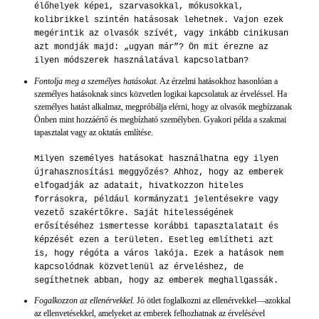
élőhelyek képei, szarvasokkal, mókusokkal,
kolibrikkel szintén hatásosak lehetnek. Vajon ezek
megérintik az olvasók szívét, vagy inkább cinikusan
azt mondják majd: „ugyan már”? Ön mit érezne az
ilyen módszerek használatával kapcsolatban?
Fontolja meg a személyes hatásokat.
Az érzelmi hatásokhoz hasonlóan a
személyes hatásoknak sincs közvetlen logikai kapcsolatuk az érveléssel. Ha
személyes hatást alkalmaz, megpróbálja elérni, hogy az olvasók megbízzanak
Önben mint hozzáértő és megbízható személyben. Gyakori példa a szakmai
tapasztalat vagy az oktatás említése.
Milyen személyes hatásokat használhatna egy ilyen
újrahasznosítási meggyőzés? Ahhoz, hogy az emberek
elfogadják az adatait, hivatkozzon hiteles
forrásokra, például kormányzati jelentésekre vagy
vezető szakértőkre. Saját hitelességének
erősítéséhez ismertesse korábbi tapasztalatait és
képzését ezen a területen. Esetleg említheti azt
is, hogy régóta a város lakója. Ezek a hatások nem
kapcsolódnak közvetlenül az érveléshez, de
segíthetnek abban, hogy az emberek meghallgassák.
Fogalkozzon az ellenérvekkel.
Jó ötlet foglalkozni az ellenérvekkel—azokkal
az ellenvetésekkel, amelyeket az emberek felhozhatnak az érvelésével