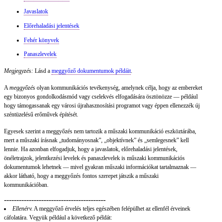
Javaslatok
Előrehaladási jelentések
Fehér könyvek
Panaszlevelek
Megjegyzés:
Lásd a
meggyőző dokumentumok példáit
.
A
meggyőzés
olyan kommunikációs tevékenység, amelynek célja, hogy az embereket
egy bizonyos gondolkodásmód vagy cselekvés elfogadására ösztönözze — például
hogy támogassanak egy városi újrahasznosítási programot vagy éppen ellenezzék új
széntüzelésű erőművek építését.
Egyesek szerint a meggyőzés nem tartozik a műszaki kommunikáció eszköztárába,
mert a műszaki írásnak „tudományosnak”, „objektívnek” és „semlegesnek” kell
lennie. Ha azonban elfogadjuk, hogy a javaslatok, előrehaladási jelentések,
önéletrajzok, jelentkezési levelek és panaszlevelek is műszaki kommunikációs
dokumentumok lehetnek — mivel gyakran műszaki információkat tartalmaznak —
akkor látható, hogy a meggyőzés fontos szerepet játszik a műszaki
kommunikációban.
-----------------------------------------
Ellenérv.
A meggyőző érvelés teljes egészében felépülhet az ellenfél érveinek
cáfolatára. Vegyük például a következő példát: