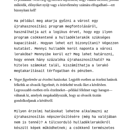
működik, előnyöket nyújt vagy a közvélemény számára elfogadható—ezt
bizonyítani kell!
Ha például meg akarja győzni a várost egy
újrahasznosítási program megfontolásáról,
használhatja azt a logikus érvet, hogy egy ilyen
program csökkentené a hulladéklerakók szükséges
kapacitását. Hogyan lehet ezt bizonyítani? Végezzen
kutatást. Mennyi hulladék kerül naponta a városi
lerakóba? Mennyibe kerül ez? Meg lehet határozni,
hogy ennek hány százaléka újrahasznosítható? Ha
hiteles számokat talál, kiszámíthatja a lerakó
megtakarításait térfogatban és pénzben.
Vegye figyelembe az érzelmi hatásokat.
Legjobb esetben az érzelmi hatások
felkeltik az olvasók figyelmét, és érdekeltté teszik őket a kérdésben.
Legrosszabb esetben erős érzelmeket—például félelmet vagy haragot—
váltanak ki, amelyek megakadályozzák, hogy az olvasók tisztán
gondolkodjanak a kérdésről.
Milyen érzelmi hatásokat lehetne alkalmazni az
újrahasznosítás népszerűsítésére (még ha valójában
nem is tenné)? A túlcsorduló hulladéklerakókról
készült képek működhetnek; a csökkenő természetes