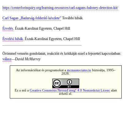
https://centerforinquiry.org/learning-resources/carl-sagans-baloney-detection-kit/
Carl Sagan „Badarság-felderítő készlete”
További hibák.
Érvelés
. Észak-Karolinai Egyetem, Chapel Hill
Érvelési hibák
. Észak-Karolinai Egyetem, Chapel Hill
Örömmel venném gondolatait, reakcióit és kritikáját ezzel a fejezettel kapcsolatban:
válasz
—
David McMurrey
Az információkat és programokat a
mcmassociates.io
biztosítja, 1995–
2026.
Ez a mű a
Creative Commons Nevezd meg! 4.0 Nemzetközi Licenc
alatt
érhető el.