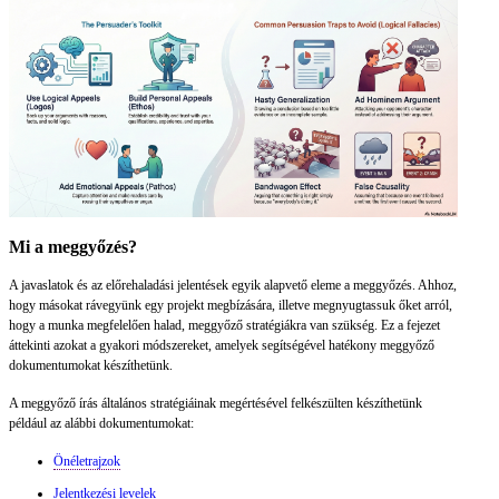
Mi a meggyőzés?
A javaslatok és az előrehaladási jelentések egyik alapvető eleme a meggyőzés. Ahhoz,
hogy másokat rávegyünk egy projekt megbízására, illetve megnyugtassuk őket arról,
hogy a munka megfelelően halad, meggyőző stratégiákra van szükség. Ez a fejezet
áttekinti azokat a gyakori módszereket, amelyek segítségével hatékony meggyőző
dokumentumokat készíthetünk.
A meggyőző írás általános stratégiáinak megértésével felkészülten készíthetünk
például az alábbi dokumentumokat:
Önéletrajzok
Jelentkezési levelek